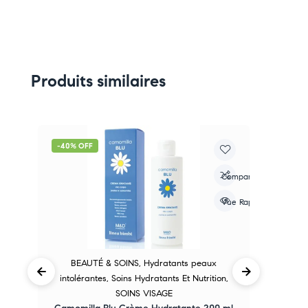
Produits similaires
-40% OFF
-
re
Compare
apide
Vue Rapide
BEAUTÉ & SOINS
,
Hydratants peaux
intolérantes
,
Soins Hydratants Et Nutrition
,
SOINS VISAGE