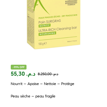
-99% OFF
55,30
د.م.
8.250,00
د.م.
Nourrit – Apaise – Nettoie – Protège
Peau sèche – peau fragile