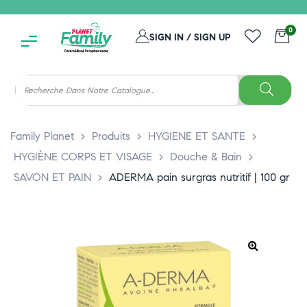
0
SIGN IN / SIGN UP
Family Planet
>
Produits
>
HYGIENE ET SANTE
>
HYGIÈNE CORPS ET VISAGE
>
Douche & Bain
>
SAVON ET PAIN
>
ADERMA pain surgras nutritif | 100 gr