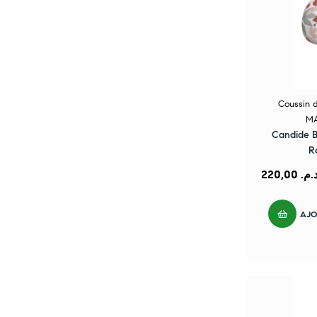
Coussin d
MA
Candide B
R
220,00
د.م
AJO