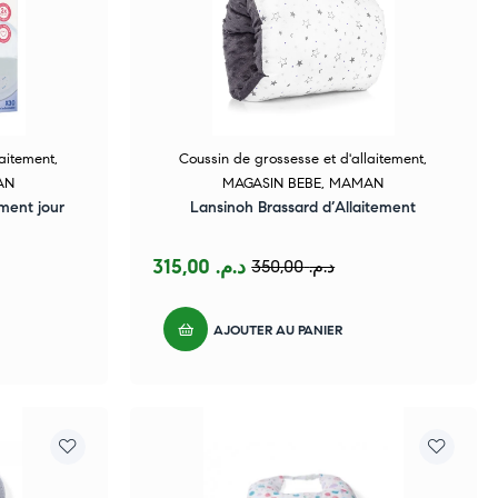
laitement
,
Coussin de grossesse et d'allaitement
,
AN
MAGASIN BEBE
,
MAMAN
ement jour
Lansinoh Brassard d’Allaitement
315,00
د.م.
350,00
د.م.
AJOUTER AU PANIER