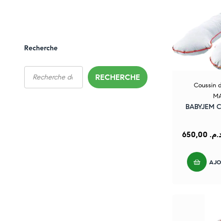
Recherche
RECHERCHE
Coussin d
MA
BABYJEM Co
650,00
د.م
AJO