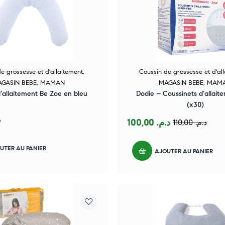
e grossesse et d'allaitement
,
Coussin de grossesse et d'al
GASIN BEBE
,
MAMAN
MAGASIN BEBE
,
MAM
’allaitement Be Zoe en bleu
Dodie – Coussinets d’allait
(x30)
.
100,00
د.م.
110,00
د.م.
UTER AU PANIER
AJOUTER AU PANIER