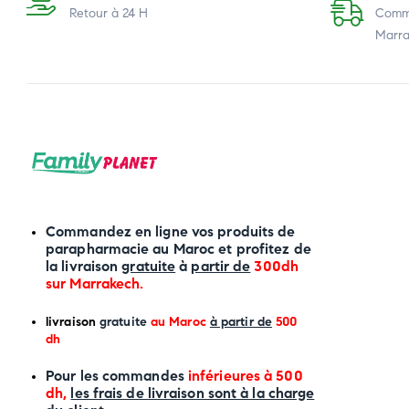
Retour à 24 H
Comma
Marra
Commandez en ligne vos produits de
parapharmacie au Maroc et profitez de
la livraison
gratuite
à
partir de
300dh
sur
Marrakech
.
li
vraison
gratuite
au Maroc
à partir de
500
dh
P
our les commandes
inférieures à 500
dh,
les frais de livraison sont à la charge