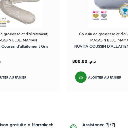
e grossesse et d'allaitement
,
Coussin de grossesse et d'al
GASIN BEBE
,
MAMAN
MAGASIN BEBE
,
MAM
oussin d’allaitement Gris
NUVITA COUSSIN D’ALLAITE
.
800,00
د.م.
UTER AU PANIER
AJOUTER AU PANIER
aison gratuite a Marrakech
Assistance 7j/7j