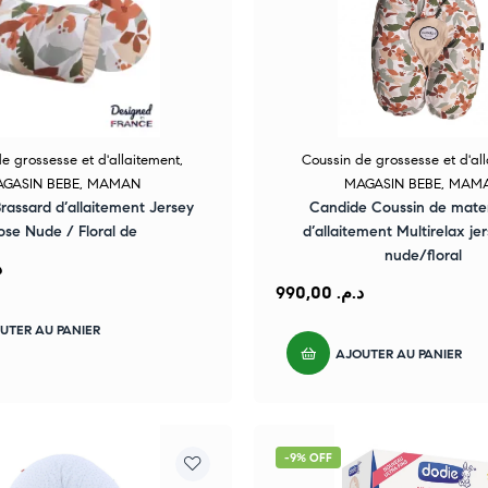
e grossesse et d'allaitement
,
Coussin de grossesse et d'al
GASIN BEBE
,
MAMAN
MAGASIN BEBE
,
MAM
rassard d’allaitement Jersey
Candide Coussin de mater
ose Nude / Floral de
d’allaitement Multirelax je
nude/floral
.
990,00
د.م.
UTER AU PANIER
AJOUTER AU PANIER
-9% OFF