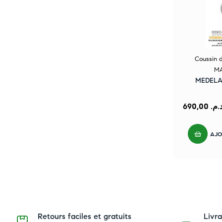
Coussin d
MA
MEDELA C
690,00
د.م
AJO
Retours faciles et gratuits
Livr