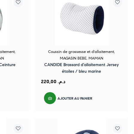
laitement
,
Coussin de grossesse et d'allaitement
,
AN
MAGASIN BEBE
,
MAMAN
einture
CANDIDE Brassard d’allaitement Jersey
étoiles / bleu marine
220,00
د.م.
AJOUTER AU PANIER