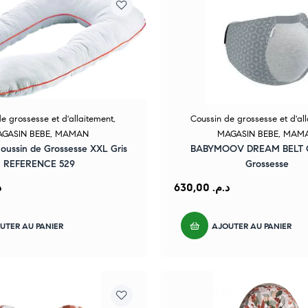
e grossesse et d'allaitement
,
Coussin de grossesse et d'al
GASIN BEBE
,
MAMAN
MAGASIN BEBE
,
MAM
ussin de Grossesse XXL Gris
BABYMOOV DREAM BELT C
REFERENCE 529
Grossesse
.
630,00
د.م.
UTER AU PANIER
AJOUTER AU PANIER