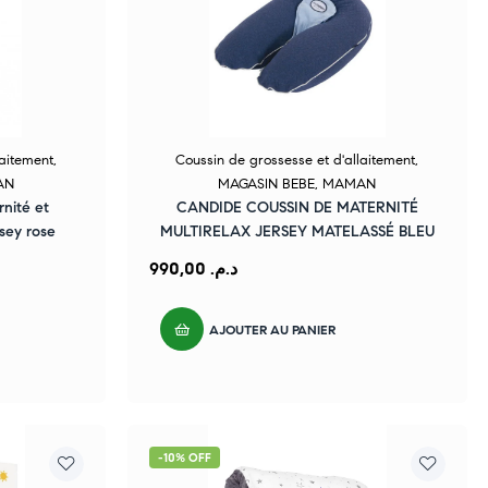
laitement
,
Coussin de grossesse et d'allaitement
,
AN
MAGASIN BEBE
,
MAMAN
nité et
CANDIDE COUSSIN DE MATERNITÉ
rsey rose
MULTIRELAX JERSEY MATELASSÉ BLEU
990,00
د.م.
AJOUTER AU PANIER
-10% OFF