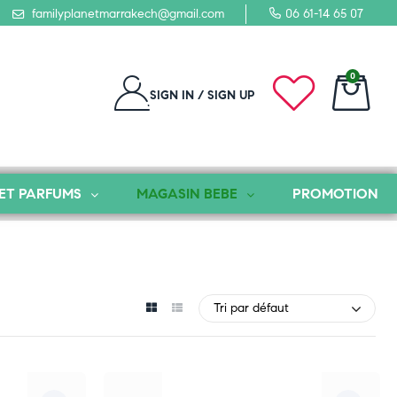
familyplanetmarrakech@gmail.com
06 61-14 65 07
0
SIGN IN / SIGN UP
ET PARFUMS
MAGASIN BEBE
PROMOTION
Tri par défaut