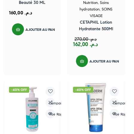
Beauté 30 ML
Nutrition
,
Soins
hydratation
,
SOINS
160,00
د.م.
VISAGE
CETAPHIL Lotion
Hydratante 500Ml
AJOUTER AU PANIER
270,00
د.م.
162,00
د.م.
AJOUTER AU PANIER
-40% OFF
-40% OFF
Compare
Compare
Vue Rapide
Vue Rapide