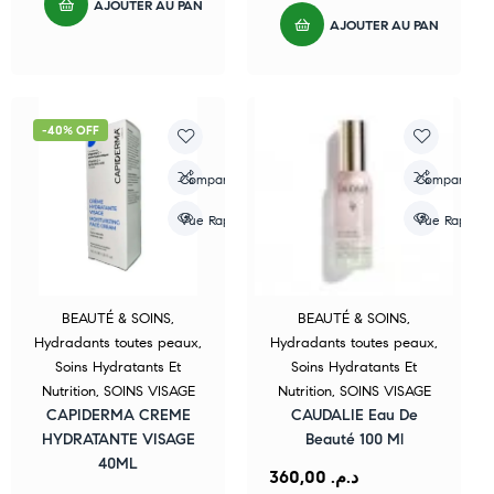
AJOUTER AU PANIER
AJOUTER AU PANIER
-40% OFF
Compare
Compare
Vue Rapide
Vue Rapide
BEAUTÉ & SOINS
,
BEAUTÉ & SOINS
,
Hydradants toutes peaux
,
Hydradants toutes peaux
,
Soins Hydratants Et
Soins Hydratants Et
Nutrition
,
SOINS VISAGE
Nutrition
,
SOINS VISAGE
CAPIDERMA CREME
CAUDALIE Eau De
HYDRATANTE VISAGE
Beauté 100 Ml
40ML
360,00
د.م.