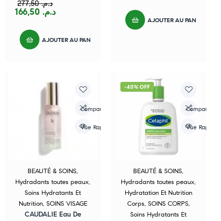
277,50
د.م.
166,50
د.م.
AJOUTER AU PANIER
AJOUTER AU PANIER
-40% OFF
Compare
Compare
Vue Rapide
Vue Rapide
BEAUTÉ & SOINS
,
BEAUTÉ & SOINS
,
Hydradants toutes peaux
,
Hydradants toutes peaux
,
Soins Hydratants Et
Hydratation Et Nutrition
Nutrition
,
SOINS VISAGE
Corps
,
SOINS CORPS
,
CAUDALIE Eau De
Soins Hydratants Et