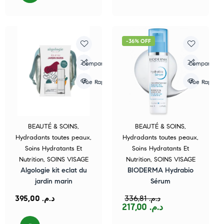
-36% OFF
Compare
Compare
Vue Rapide
Vue Rapide
BEAUTÉ & SOINS
,
BEAUTÉ & SOINS
,
Hydradants toutes peaux
,
Hydradants toutes peaux
,
Soins Hydratants Et
Soins Hydratants Et
Nutrition
,
SOINS VISAGE
Nutrition
,
SOINS VISAGE
Algologie kit eclat du
BIODERMA Hydrabio
jardin marin
Sérum
395,00
د.م.
336,81
د.م.
217,00
د.م.