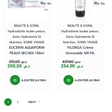
Vue Rapide
Vue Rapide
BEAUTÉ & SOINS
,
BEAUTÉ & SOINS
,
Hydradants toutes peaux
,
Hydradants toutes peaux
,
Soins Hydratants Et
Soins Hydratants Et
Nutrition
,
SOINS VISAGE
Nutrition
,
SOINS VISAGE
EUCERIN AQUAPORIN
FILORGA Crème
PEAUX SECHES /50ml
Universelle 100 ML
310,00
د.م.
439,50
د.م.
200,50
د.م.
254,00
د.م.
AJOUTER AU PANIER
AJOUTER AU PANIER
1
2
NEXT