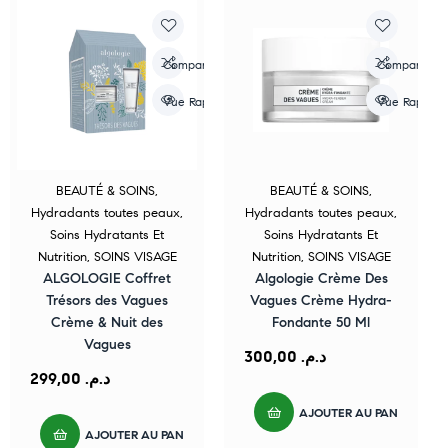
Compare
Compare
Vue Rapide
Vue Rapide
BEAUTÉ & SOINS
,
BEAUTÉ & SOINS
,
Hydradants toutes peaux
,
Hydradants toutes peaux
,
Soins Hydratants Et
Soins Hydratants Et
Nutrition
,
SOINS VISAGE
Nutrition
,
SOINS VISAGE
ALGOLOGIE Coffret
Algologie Crème Des
Trésors des Vagues
Vagues Crème Hydra-
Crème & Nuit des
Fondante 50 Ml
Vagues
300,00
د.م.
299,00
د.م.
AJOUTER AU PANIER
AJOUTER AU PANIER