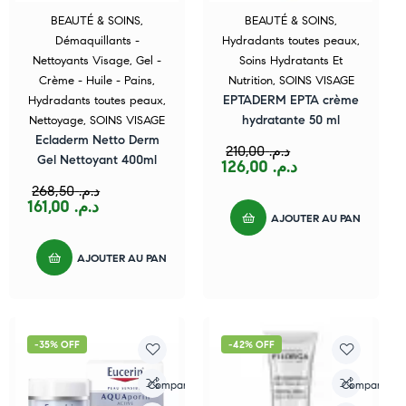
BEAUTÉ & SOINS
,
BEAUTÉ & SOINS
,
Démaquillants -
Hydradants toutes peaux
,
Nettoyants Visage
,
Gel -
Soins Hydratants Et
Crème - Huile - Pains
,
Nutrition
,
SOINS VISAGE
EPTADERM EPTA crème
Hydradants toutes peaux
,
hydratante 50 ml
Nettoyage
,
SOINS VISAGE
Ecladerm Netto Derm
210,00
د.م.
Gel Nettoyant 400ml
126,00
د.م.
268,50
د.م.
161,00
د.م.
AJOUTER AU PANIER
AJOUTER AU PANIER
-35% OFF
-42% OFF
Compare
Compare