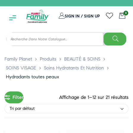
0
SIGN IN / SIGN UP
Family Planet
>
Produits
>
BEAUTÉ & SOINS
>
SOINS VISAGE
>
Soins Hydratants Et Nutrition
>
Hydradants toutes peaux
Filter
Affichage de 1–12 sur 21 résultats
Tri par défaut