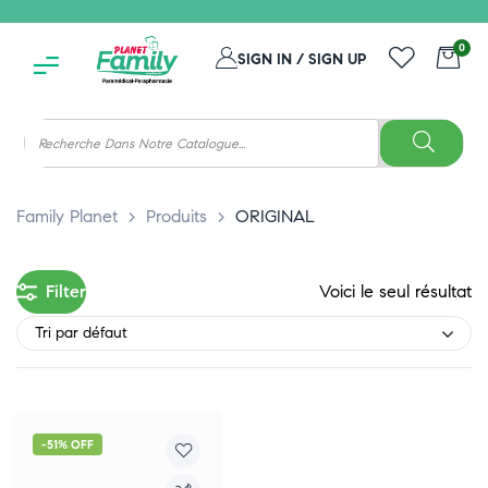
0
SIGN IN / SIGN UP
Family Planet
>
Produits
>
ORIGINAL
Filter
Voici le seul résultat
Tri par défaut
-51% OFF