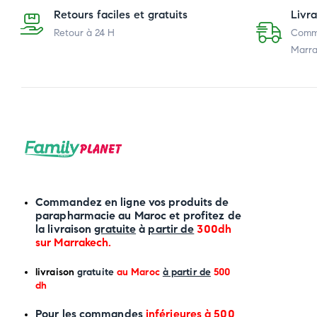
Retours faciles et gratuits
Livr
Retour à 24 H
Comma
Marra
Commandez en ligne vos produits de
parapharmacie au Maroc et profitez de
la livraison
gratuite
à
partir de
300dh
sur
Marrakech
.
li
vraison
gratuite
au Maroc
à partir de
500
dh
P
our les commandes
inférieures à 500