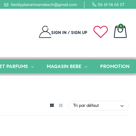
familyplanetmarrakech@gmail.com
06 61-14 65 07
0
SIGN IN / SIGN UP
ET PARFUMS
MAGASIN BEBE
PROMOTION
Tri par défaut