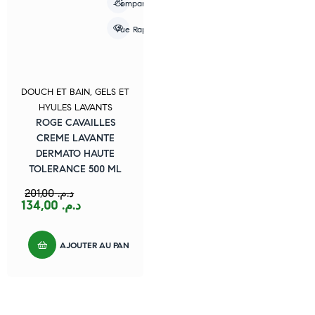
Compare
Vue Rapide
DOUCH ET BAIN
,
GELS ET
HYULES LAVANTS
ROGE CAVAILLES
CREME LAVANTE
DERMATO HAUTE
TOLERANCE 500 ML
201,00
د.م.
134,00
د.م.
AJOUTER AU PANIER