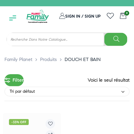
0
SIGN IN / SIGN UP
Family Planet
>
Produits
>
DOUCH ET BAIN
Filter
Voici le seul résultat
Tri par défaut
-33% OFF