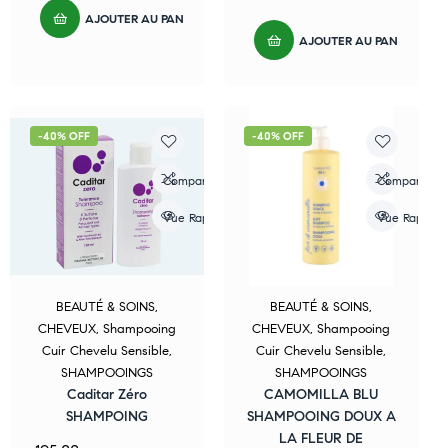
AJOUTER AU PANIER
AJOUTER AU PANIER
-40% OFF
-40% OFF
Compare
Compare
Vue Rapide
Vue Rapide
BEAUTÉ & SOINS
,
BEAUTÉ & SOINS
,
CHEVEUX
,
Shampooing
CHEVEUX
,
Shampooing
Cuir Chevelu Sensible
,
Cuir Chevelu Sensible
,
SHAMPOOINGS
SHAMPOOINGS
Caditar Zéro
CAMOMILLA BLU
SHAMPOING
SHAMPOOING DOUX A
LA FLEUR DE