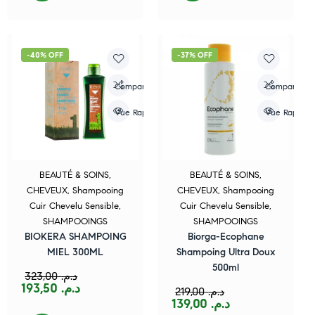
-40% OFF
-37% OFF
Compare
Compare
Vue Rapide
Vue Rapide
BEAUTÉ & SOINS
,
BEAUTÉ & SOINS
,
CHEVEUX
,
Shampooing
CHEVEUX
,
Shampooing
Cuir Chevelu Sensible
,
Cuir Chevelu Sensible
,
SHAMPOOINGS
SHAMPOOINGS
BIOKERA SHAMPOING
Biorga-Ecophane
MIEL 300ML
Shampoing Ultra Doux
500ml
323,00
د.م.
193,50
د.م.
219,00
د.م.
139,00
د.م.