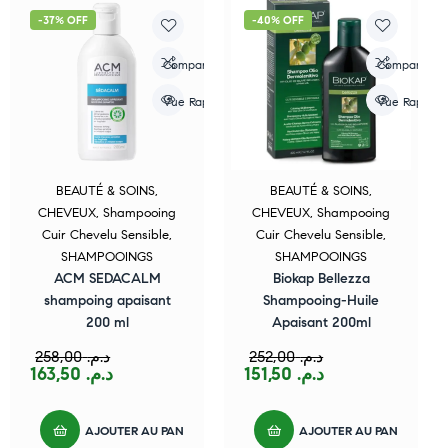
-37% OFF
-40% OFF
Compare
Compare
Vue Rapide
Vue Rapide
BEAUTÉ & SOINS
,
BEAUTÉ & SOINS
,
CHEVEUX
,
Shampooing
CHEVEUX
,
Shampooing
Cuir Chevelu Sensible
,
Cuir Chevelu Sensible
,
SHAMPOOINGS
SHAMPOOINGS
ACM SEDACALM
Biokap Bellezza
shampoing apaisant
Shampooing-Huile
200 ml
Apaisant 200ml
258,00
د.م.
252,00
د.م.
163,50
د.م.
151,50
د.م.
AJOUTER AU PANIER
AJOUTER AU PANIER