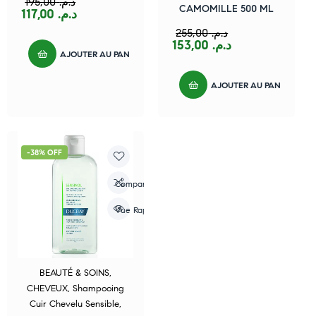
195,00
د.م.
CAMOMILLE 500 ML
117,00
د.م.
255,00
د.م.
153,00
د.م.
AJOUTER AU PANIER
AJOUTER AU PANIER
-38% OFF
Compare
Vue Rapide
BEAUTÉ & SOINS
,
CHEVEUX
,
Shampooing
Cuir Chevelu Sensible
,