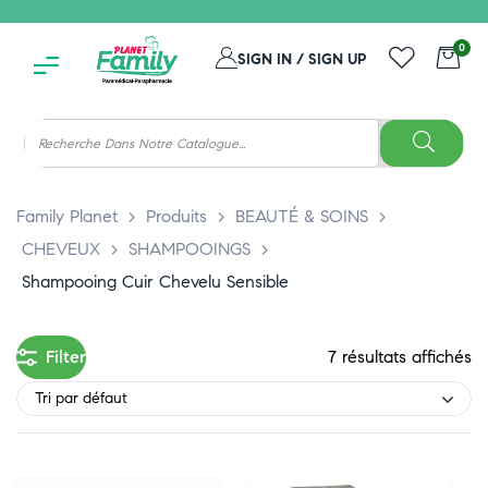
0
SIGN IN / SIGN UP
Family Planet
>
Produits
>
BEAUTÉ & SOINS
>
CHEVEUX
>
SHAMPOOINGS
>
Shampooing Cuir Chevelu Sensible
Filter
7 résultats affichés
Tri par défaut