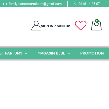
familyplanetmarrakech@gmail.com
06 61-14 65 07
0
SIGN IN / SIGN UP
ET PARFUMS
MAGASIN BEBE
PROMOTION