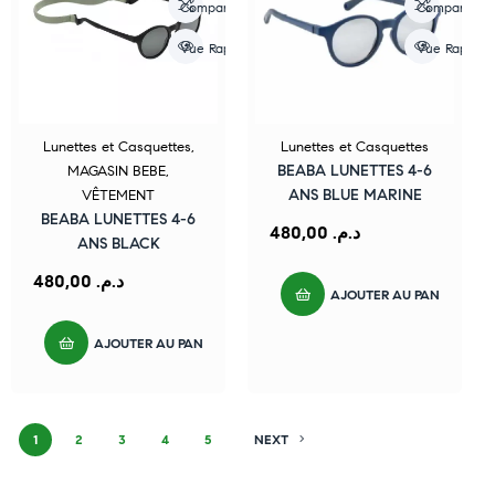
Compare
Compare
Vue Rapide
Vue Rapide
Lunettes et Casquettes
,
Lunettes et Casquettes
BEABA LUNETTES 4-6
MAGASIN BEBE
,
ANS BLUE MARINE
VÊTEMENT
BEABA LUNETTES 4-6
480,00
د.م.
ANS BLACK
480,00
د.م.
AJOUTER AU PANIER
AJOUTER AU PANIER
1
2
3
4
5
NEXT