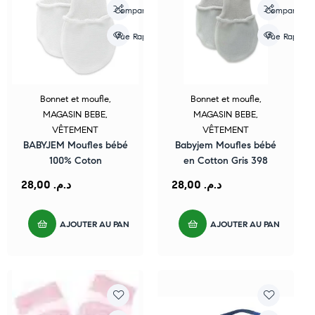
Compare
Compare
Vue Rapide
Vue Rapide
Bonnet et moufle
,
Bonnet et moufle
,
MAGASIN BEBE
,
MAGASIN BEBE
,
VÊTEMENT
VÊTEMENT
BABYJEM Moufles bébé
Babyjem Moufles bébé
100% Coton
en Cotton Gris 398
28,00
د.م.
28,00
د.م.
AJOUTER AU PANIER
AJOUTER AU PANIER