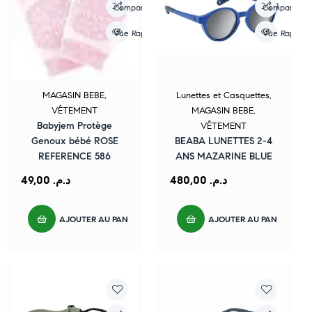
Compare
Compare
Vue Rapide
Vue Rapide
MAGASIN BEBE
,
Lunettes et Casquettes
,
VÊTEMENT
MAGASIN BEBE
,
Babyjem Protège
VÊTEMENT
Genoux bébé ROSE
BEABA LUNETTES 2-4
REFERENCE 586
ANS MAZARINE BLUE
49,00
د.م.
480,00
د.م.
AJOUTER AU PANIER
AJOUTER AU PANIER