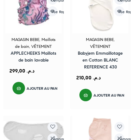
Compare
Compare
Vue Rapide
Vue Rapide
MAGASIN BEBE
,
Maillots
MAGASIN BEBE
,
de bain
,
VÊTEMENT
VÊTEMENT
APPLECHEEKS Maillots
Babyjem Emmaillotage
de bain lavable
en Cotton BLANC
REFERENCE 430
299,00
د.م.
210,00
د.م.
AJOUTER AU PANIER
AJOUTER AU PANIER
Compare
Compare