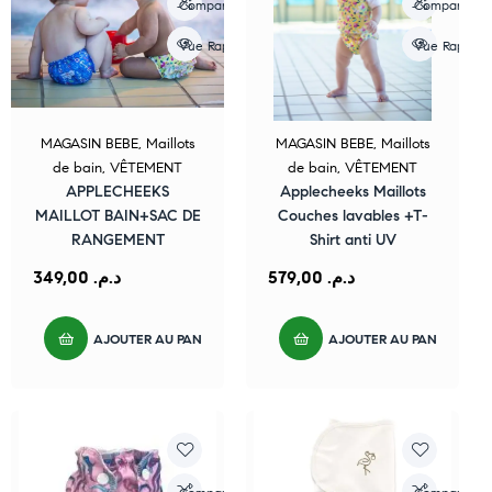
Compare
Compare
Vue Rapide
Vue Rapide
MAGASIN BEBE
,
Maillots
MAGASIN BEBE
,
Maillots
de bain
,
VÊTEMENT
de bain
,
VÊTEMENT
APPLECHEEKS
Applecheeks Maillots
MAILLOT BAIN+SAC DE
Couches lavables +T-
RANGEMENT
Shirt anti UV
349,00
د.م.
579,00
د.م.
AJOUTER AU PANIER
AJOUTER AU PANIER