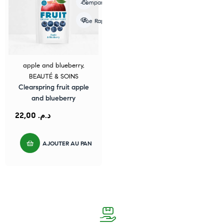
Compare
Vue Rapide
apple and blueberry
,
BEAUTÉ & SOINS
Clearspring fruit apple
and blueberry
22,00
د.م.
AJOUTER AU PANIER