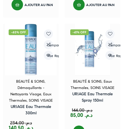
AJOUTER AU PANIER
AJOUTER AU PANIER
-40% OFF
-41% OFF
Compare
Compare
Vue Rapide
Vue Rapide
BEAUTÉ & SOINS
,
BEAUTÉ & SOINS
,
Eaux
Démaquillants -
Thermales
,
SOINS VISAGE
URIAGE Eau Thermale
Nettoyants Visage
,
Eaux
Spray 150ml
Thermales
,
SOINS VISAGE
URIAGE Eau Thermale
144,00
د.م.
300ml
85,00
د.م.
234,00
د.م.
140,50
د.م.