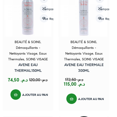
Compare
Compare
Vue Rapide
Vue Rapide
BEAUTÉ & SOINS
,
BEAUTÉ & SOINS
,
Démaquillants -
Démaquillants -
Nettoyants Visage
,
Eaux
Nettoyants Visage
,
Eaux
Thermales
,
SOINS VISAGE
Thermales
,
SOINS VISAGE
AVENE EAU
AVENE EAU THERMALE
THERMAL150ML
300ML
74,50
د.م.
172,50
د.م.
120,00
د.م.
115,00
د.م.
AJOUTER AU PANIER
AJOUTER AU PANIER