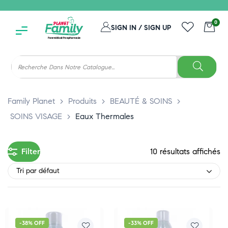
0
SIGN IN / SIGN UP
Family Planet
>
Produits
>
BEAUTÉ & SOINS
>
SOINS VISAGE
>
Eaux Thermales
Filter
10 résultats affichés
Tri par défaut
-38% OFF
-33% OFF