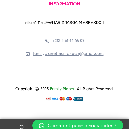
INFORMATION
villa n° 115 JAWHAR 2 TARGA MARRAKECH
+212 6 61-14 65 07
familyplanetmarrakech@gmail.com
Copyright © 2025
Family Planet
. All Rights Reserved.
Comment puis-je vous aider ?
0