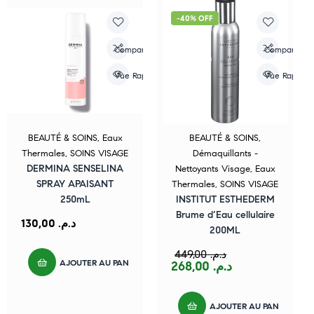
-40% OFF
Compare
Compare
Vue Rapide
Vue Rapide
BEAUTÉ & SOINS
,
Eaux
BEAUTÉ & SOINS
,
Thermales
,
SOINS VISAGE
Démaquillants -
DERMINA SENSELINA
Nettoyants Visage
,
Eaux
SPRAY APAISANT
Thermales
,
SOINS VISAGE
250mL
INSTITUT ESTHEDERM
Brume d’Eau cellulaire
130,00
د.م.
200ML
449,00
د.م.
AJOUTER AU PANIER
268,00
د.م.
AJOUTER AU PANIER