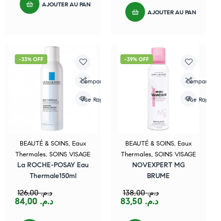
AJOUTER AU PANIER
AJOUTER AU PANIER
-33% OFF
-39% OFF
Compare
Compare
Vue Rapide
Vue Rapide
BEAUTÉ & SOINS
,
Eaux
BEAUTÉ & SOINS
,
Eaux
Thermales
,
SOINS VISAGE
Thermales
,
SOINS VISAGE
La ROCHE-POSAY Eau
NOVEXPERT MG
Thermale150ml
BRUME
126,00
د.م.
138,00
د.م.
84,00
د.م.
83,50
د.م.