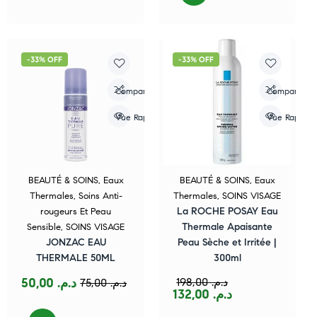
-33% OFF
-33% OFF
Compare
Compare
Vue Rapide
Vue Rapide
BEAUTÉ & SOINS
,
Eaux
BEAUTÉ & SOINS
,
Eaux
Thermales
,
Soins Anti-
Thermales
,
SOINS VISAGE
La ROCHE POSAY Eau
rougeurs Et Peau
Thermale Apaisante
Sensible
,
SOINS VISAGE
JONZAC EAU
Peau Sèche et Irritée |
THERMALE 50ML
300ml
50,00
د.م.
198,00
د.م.
75,00
د.م.
132,00
د.م.