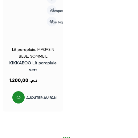
Compare
Vue Rapide
Lit parapluie
,
MAGASIN
BEBE
,
SOMMEIL
KIKKABOO Lit parapluie
vert
1.200,00
د.م.
AJOUTER AU PANIER