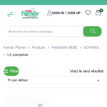
0
SIGN IN / SIGN UP
Family Planet
>
Produits
>
MAGASIN BEBE
>
SOMMEIL
>
Lit parapluie
Filter
Voici le seul résultat
Tri par défaut