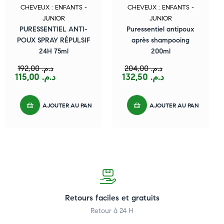
CHEVEUX : ENFANTS -
CHEVEUX : ENFANTS -
JUNIOR
JUNIOR
PURESSENTIEL ANTI-
Puressentiel antipoux
POUX SPRAY RÉPULSIF
après shampooing
24H 75ml
200ml
192,00
د.م.
204,00
د.م.
115,00
د.م.
132,50
د.م.
AJOUTER AU PANIER
AJOUTER AU PANIER
Retours faciles et gratuits
Retour à 24 H