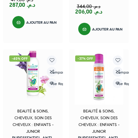
287,00
د.م.
344,00
د.م.
206,00
د.م.
AJOUTER AU PANIER
AJOUTER AU PANIER
-40% OFF
-37% OFF
Compare
Compare
Vue Rapide
Vue Rapide
BEAUTÉ & SOINS
,
BEAUTÉ & SOINS
,
CHEVEUX
,
SOIN DES
CHEVEUX
,
SOIN DES
CHEVEUX : ENFANTS -
CHEVEUX : ENFANTS -
JUNIOR
JUNIOR