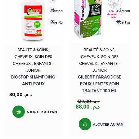
Compare
Compare
Vue Rapide
Vue Rapide
BEAUTÉ & SOINS
,
BEAUTÉ & SOINS
,
CHEVEUX
,
SOIN DES
CHEVEUX
,
SOIN DES
CHEVEUX : ENFANTS -
CHEVEUX : ENFANTS -
JUNIOR
JUNIOR
BIOSTOP SHAMPOING
GILBERT PARASIDOSE
ANTI POUX
POUX LENTES SOIN
TRAITANT 100 ML
80,00
د.م.
132,00
د.م.
88,00
د.م.
AJOUTER AU PANIER
AJOUTER AU PANIER