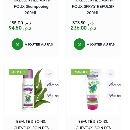
PURESSENTIEL ANTI-
PURESSENTIEL ANTI-
POUX Shampooing
POUX SPRAY REPULSIF
200ML
200ML
158,00
د.م.
373,50
د.م.
94,50
د.م.
236,00
د.م.
AJOUTER AU PANIER
AJOUTER AU PANIER
-40% OFF
-35% OFF
Compare
Compare
Vue Rapide
Vue Rapide
BEAUTÉ & SOINS
,
BEAUTÉ & SOINS
,
CHEVEUX
,
SOIN DES
CHEVEUX
,
SOIN DES