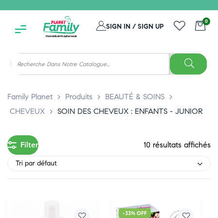
0
SIGN IN / SIGN UP
Family Planet
>
Produits
>
BEAUTÉ & SOINS
>
CHEVEUX
>
SOIN DES CHEVEUX : ENFANTS - JUNIOR
Filter
10 résultats affichés
Tri par défaut
-33% OFF