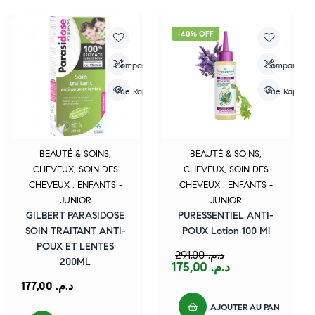
-40% OFF
Compare
Compare
Vue Rapide
Vue Rapide
BEAUTÉ & SOINS
,
BEAUTÉ & SOINS
,
CHEVEUX
,
SOIN DES
CHEVEUX
,
SOIN DES
CHEVEUX : ENFANTS -
CHEVEUX : ENFANTS -
JUNIOR
JUNIOR
GILBERT PARASIDOSE
PURESSENTIEL ANTI-
SOIN TRAITANT ANTI-
POUX Lotion 100 Ml
POUX ET LENTES
291,00
د.م.
200ML
175,00
د.م.
177,00
د.م.
AJOUTER AU PANIER