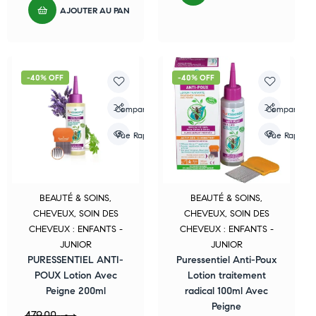
AJOUTER AU PANIER
-40% OFF
-40% OFF
Compare
Compare
Vue Rapide
Vue Rapide
BEAUTÉ & SOINS
,
BEAUTÉ & SOINS
,
CHEVEUX
,
SOIN DES
CHEVEUX
,
SOIN DES
CHEVEUX : ENFANTS -
CHEVEUX : ENFANTS -
JUNIOR
JUNIOR
PURESSENTIEL ANTI-
Puressentiel Anti-Poux
POUX Lotion Avec
Lotion traitement
Peigne 200ml
radical 100ml Avec
Peigne
479,00
د.م.