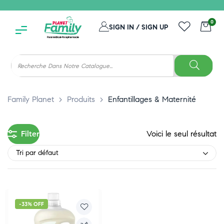
0
SIGN IN / SIGN UP
Family Planet
>
Produits
>
Enfantillages & Maternité
Filter
Voici le seul résultat
Tri par défaut
-33% OFF