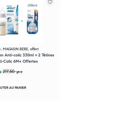
+
,
MAGASIN BEBE
,
offert
n Anti-colic 330ml = 2 Tétines
ti-Colic 6M+ Offertes
.
217,50
د.م.
UTER AU PANIER