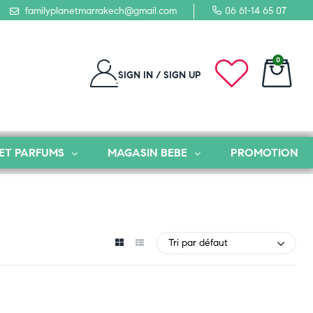
familyplanetmarrakech@gmail.com
06 61-14 65 07
0
SIGN IN / SIGN UP
ET PARFUMS
MAGASIN BEBE
PROMOTION
Tri par défaut