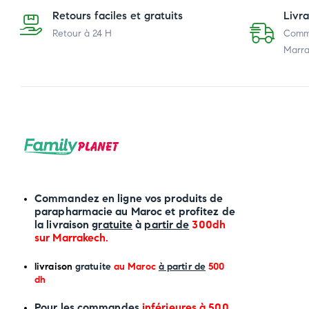
Retours faciles et gratuits
Livr
Retour à 24 H
Comma
Marra
Commandez en ligne vos produits de
parapharmacie au Maroc et profitez de
la livraison
gratuite
à
partir de
300dh
sur
Marrakech
.
li
vraison
gratuite
au Maroc
à partir de
500
dh
P
our les commandes
inférieures à 500