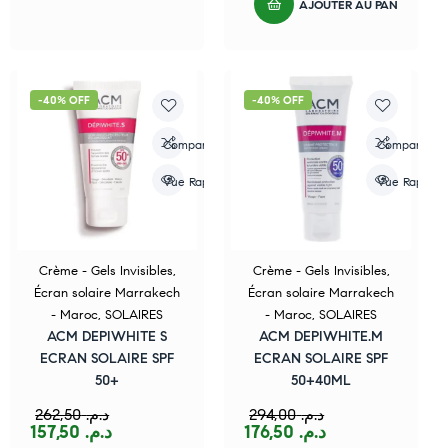
AJOUTER AU PANIER
-40% OFF
-40% OFF
Compare
Compare
Vue Rapide
Vue Rapide
Crème - Gels Invisibles
,
Crème - Gels Invisibles
,
Écran solaire Marrakech
Écran solaire Marrakech
- Maroc
,
SOLAIRES
- Maroc
,
SOLAIRES
ACM DEPIWHITE S
ACM DEPIWHITE.M
ECRAN SOLAIRE SPF
ECRAN SOLAIRE SPF
50+
50+40ML
262,50
د.م.
294,00
د.م.
157,50
د.م.
176,50
د.م.