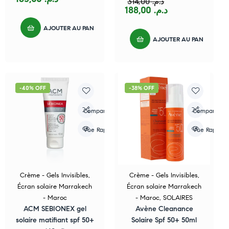
314,00
د.م.
188,00
د.م.
AJOUTER AU PANIER
AJOUTER AU PANIER
-40% OFF
-38% OFF
Compare
Compare
Vue Rapide
Vue Rapide
Crème - Gels Invisibles
,
Crème - Gels Invisibles
,
Écran solaire Marrakech
Écran solaire Marrakech
- Maroc
- Maroc
,
SOLAIRES
ACM SEBIONEX gel
Avène Cleanance
solaire matifiant spf 50+
Solaire Spf 50+ 50ml