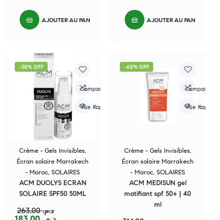
AJOUTER AU PANIER
AJOUTER AU PANIER
-30% OFF
-40% OFF
Compare
Compare
Vue Rapide
Vue Rapide
Crème - Gels Invisibles
,
Crème - Gels Invisibles
,
Écran solaire Marrakech
Écran solaire Marrakech
- Maroc
,
SOLAIRES
- Maroc
,
SOLAIRES
ACM DUOLYS ECRAN
ACM MEDISUN gel
SOLAIRE SPF50 50ML
matifiant spf 50+ | 40
ml
263,00
د.م.
183,00
د.م.