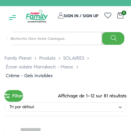
0
SIGN IN / SIGN UP
Family Planet
>
Produits
>
SOLAIRES
>
Écran solaire Marrakech - Maroc
>
Crème - Gels Invisibles
Filter
Affichage de 1–12 sur 81 résultats
Tri par défaut