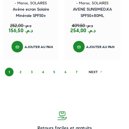
- Maroc
,
SOLAIRES
- Maroc
,
SOLAIRES
Avène ecran Solaire
AVENE SUNSIMED.KA
Minérale SPF50+
SPF50+80ML
252,00
د.م.
409,50
د.م.
156,50
د.م.
254,00
د.م.
AJOUTER AU PANIER
AJOUTER AU PANIER
1
2
3
4
5
6
7
NEXT
Retours faciles et gratuits