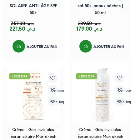
SOLAIRE ANTI-ÂGE SPF
spf 50+ peaux sèches |
50+
50 ml
357,00
د.م.
289,50
د.م.
221,50
د.م.
179,00
د.م.
AJOUTER AU PANIER
AJOUTER AU PANIER
-38% OFF
-38% OFF
Compare
Compare
Vue Rapide
Vue Rapide
Crème - Gels Invisibles
,
Crème - Gels Invisibles
,
Écran solaire Marrakech
Écran solaire Marrakech