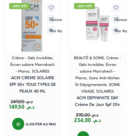
-40% OFF
-40% OFF
Compare
Compare
Vue Rapide
Vue Rapide
Crème - Gels Invisibles
,
BEAUTÉ & SOINS
,
Crème -
Écran solaire Marrakech
Gels Invisibles
,
Écran
- Maroc
,
SOLAIRES
solaire Marrakech -
ACM CREME SOLAIRE
Maroc
,
Soins Anti-tâches
SPF 50+ TOUS TYPES DE
Et Dépigmentants
,
SOINS
PEAUX 40 ML
VISAGE
,
SOLAIRES
ACM DEPIWHITE DAY
249,00
د.م.
Crème De Jour Spf 20+
149,50
د.م.
390,00
د.م.
234,00
د.م.
AJOUTER AU PANIER