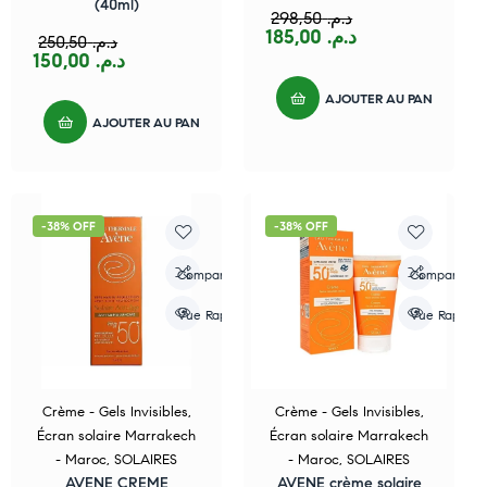
(40ml)
298,50
د.م.
185,00
د.م.
250,50
د.م.
150,00
د.م.
AJOUTER AU PANIER
AJOUTER AU PANIER
-38% OFF
-38% OFF
Compare
Compare
Vue Rapide
Vue Rapide
Crème - Gels Invisibles
,
Crème - Gels Invisibles
,
Écran solaire Marrakech
Écran solaire Marrakech
- Maroc
,
SOLAIRES
- Maroc
,
SOLAIRES
AVENE CREME
AVENE crème solaire