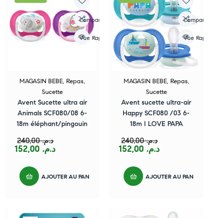
Compare
Compare
Vue Rapide
Vue Rapide
MAGASIN BEBE
,
Repas
,
MAGASIN BEBE
,
Repas
,
Sucette
Sucette
Avent Sucette ultra air
Avent sucette ultra-air
Animals SCF080/08 6-
Happy SCF080 /03 6-
18m éléphant/pingouin
18m I LOVE PAPA
240,00
د.م.
240,00
د.م.
152,00
د.م.
152,00
د.م.
AJOUTER AU PANIER
AJOUTER AU PANIER