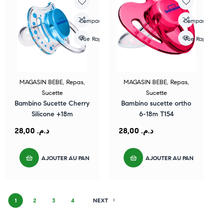
Compare
Compare
Vue Rapide
Vue Rapide
MAGASIN BEBE
,
Repas
,
MAGASIN BEBE
,
Repas
,
Sucette
Sucette
Bambino Sucette Cherry
Bambino sucette ortho
Silicone +18m
6-18m T154
28,00
د.م.
28,00
د.م.
AJOUTER AU PANIER
AJOUTER AU PANIER
1
2
3
4
NEXT