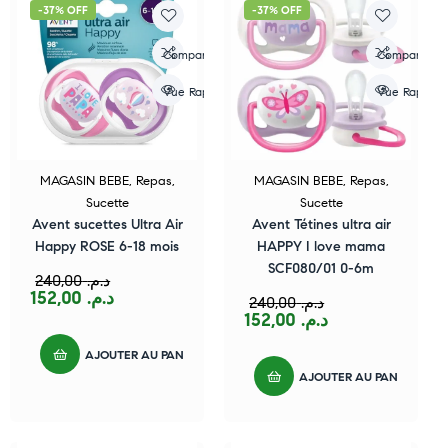
-37% OFF
-37% OFF
Compare
Compare
Vue Rapide
Vue Rapide
MAGASIN BEBE
,
Repas
,
MAGASIN BEBE
,
Repas
,
Sucette
Sucette
Avent sucettes Ultra Air
Avent Tétines ultra air
Happy ROSE 6-18 mois
HAPPY I love mama
SCF080/01 0-6m
240,00
د.م.
152,00
د.م.
240,00
د.م.
152,00
د.م.
AJOUTER AU PANIER
AJOUTER AU PANIER