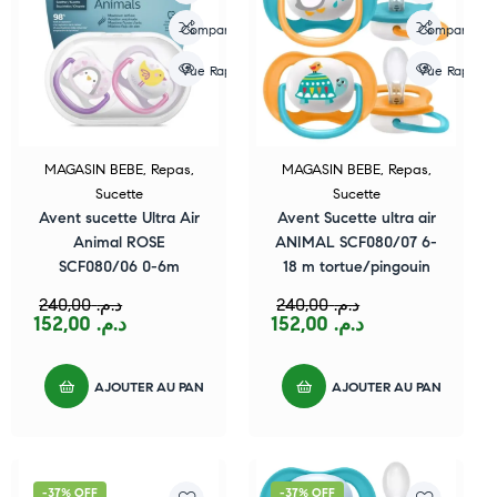
Compare
Compare
Vue Rapide
Vue Rapide
MAGASIN BEBE
,
Repas
,
MAGASIN BEBE
,
Repas
,
Sucette
Sucette
Avent sucette Ultra Air
Avent Sucette ultra air
Animal ROSE
ANIMAL SCF080/07 6-
SCF080/06 0-6m
18 m tortue/pingouin
240,00
د.م.
240,00
د.م.
152,00
د.م.
152,00
د.م.
AJOUTER AU PANIER
AJOUTER AU PANIER
-37% OFF
-37% OFF