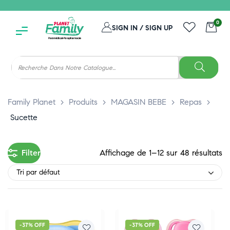
0
SIGN IN / SIGN UP
Family Planet
>
Produits
>
MAGASIN BEBE
>
Repas
>
Sucette
Filter
Affichage de 1–12 sur 48 résultats
Tri par défaut
-37% OFF
-37% OFF