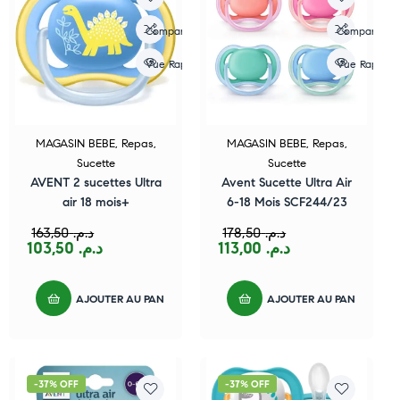
Compare
Compare
Vue Rapide
Vue Rapide
MAGASIN BEBE
,
Repas
,
MAGASIN BEBE
,
Repas
,
Sucette
Sucette
AVENT 2 sucettes Ultra
Avent Sucette Ultra Air
air 18 mois+
6-18 Mois SCF244/23
163,50
د.م.
178,50
د.م.
103,50
د.م.
113,00
د.م.
AJOUTER AU PANIER
AJOUTER AU PANIER
-37% OFF
-37% OFF