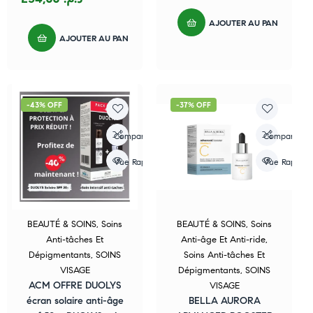
AJOUTER AU PANIER
AJOUTER AU PANIER
-43% OFF
-37% OFF
Compare
Compare
Vue Rapide
Vue Rapide
BEAUTÉ & SOINS
,
Soins
BEAUTÉ & SOINS
,
Soins
Anti-tâches Et
Anti-âge Et Anti-ride
,
Dépigmentants
,
SOINS
Soins Anti-tâches Et
VISAGE
Dépigmentants
,
SOINS
ACM OFFRE DUOLYS
VISAGE
écran solaire anti-âge
BELLA AURORA