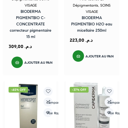
VISAGE
Dépigmentants
,
SOINS
BIODERMA
VISAGE
PIGMENTBIO C-
BIODERMA
CONCENTRATE
PIGMENTBIO H2O eau
correcteur pigmentaire
micellaire 250ml
15 ml
223,00
د.م.
309,00
د.م.
AJOUTER AU PANIER
AJOUTER AU PANIER
-40% OFF
-37% OFF
Compare
Compare
Vue Rapide
Vue Rapide