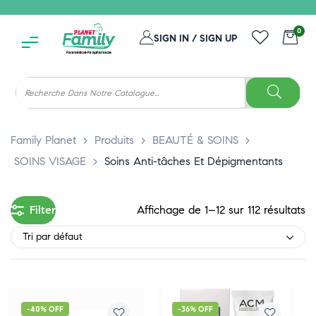
0
SIGN IN / SIGN UP
Family Planet
>
Produits
>
BEAUTÉ & SOINS
>
SOINS VISAGE
>
Soins Anti-tâches Et Dépigmentants
Filter
Affichage de 1–12 sur 112 résultats
Tri par défaut
-40% OFF
-36% OFF