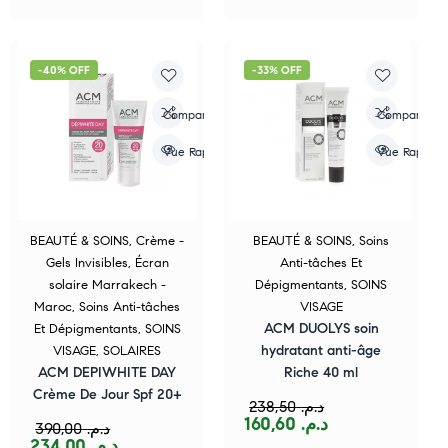
-40% OFF
-33% OFF
Compare
Compare
Vue Rapide
Vue Rapide
BEAUTÉ & SOINS
,
Crème -
BEAUTÉ & SOINS
,
Soins
Gels Invisibles
,
Écran
Anti-tâches Et
solaire Marrakech -
Dépigmentants
,
SOINS
Maroc
,
Soins Anti-tâches
VISAGE
ACM DUOLYS soin
Et Dépigmentants
,
SOINS
hydratant anti-âge
VISAGE
,
SOLAIRES
ACM DEPIWHITE DAY
Riche 40 ml
Crème De Jour Spf 20+
238,50
د.م.
160,60
د.م.
390,00
د.م.
234,00
د.م.