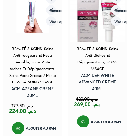
Compare
Compare
Vue Rapide
Vue Rapide
BEAUTÉ & SOINS
,
Soins
BEAUTÉ & SOINS
,
Soins
Anti-rougeurs Et Peau
Anti-tâches Et
Sensible
,
Soins Anti-
Dépigmentants
,
SOINS
tâches Et Dépigmentants
,
VISAGE
ACM DEPIWHITE
Soins Peau Grasse / Mixte
ADVANCED CREME
Et Acné
,
SOINS VISAGE
ACM AZEANE CREME
40ML
30ML
420,00
د.م.
269,00
د.م.
373,50
د.م.
224,00
د.م.
AJOUTER AU PANIER
AJOUTER AU PANIER