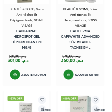
BEAUTÉ & SOINS
,
Soins
BEAUTÉ & SOINS
,
Soins
Anti-tâches Et
Anti-tâches Et
Dépigmentants
,
SOINS
Dépigmentants
,
SOINS
VISAGE
VISAGE
CANTABRIAS
CAPIDERMA
HIDROSPOT GEL
CAPIWHITE ADVANCED
DÉPIGMENTANT 20
SÉRUM ANTI-
MG/G
TACHES15ML
501,00
د.م.
570,00
د.م.
301,00
د.م.
360,00
د.م.
AJOUTER AU PANIER
AJOUTER AU PANIER
-33% OFF
-40% OFF
Compare
Compare