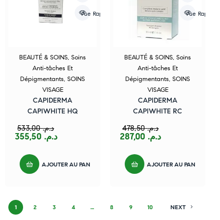
Vue Rapide
Vue Rapide
BEAUTÉ & SOINS
,
Soins
BEAUTÉ & SOINS
,
Soins
Anti-tâches Et
Anti-tâches Et
Dépigmentants
,
SOINS
Dépigmentants
,
SOINS
VISAGE
VISAGE
CAPIDERMA
CAPIDERMA
CAPIWHITE HQ
CAPIWHITE RC
533,00
د.م.
478,50
د.م.
355,50
د.م.
287,00
د.م.
AJOUTER AU PANIER
AJOUTER AU PANIER
1
2
3
4
…
8
9
10
NEXT