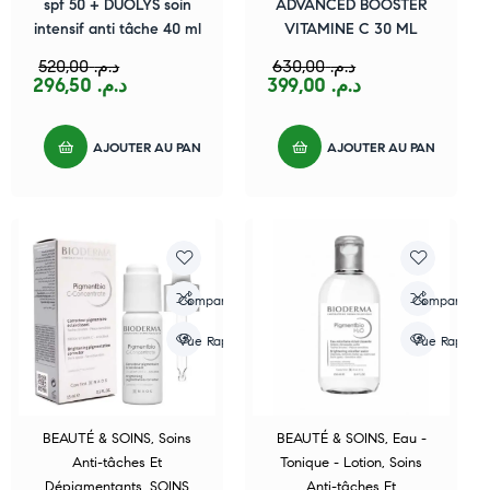
spf 50 + DUOLYS soin
ADVANCED BOOSTER
intensif anti tâche 40 ml
VITAMINE C 30 ML
520,00
د.م.
630,00
د.م.
296,50
د.م.
399,00
د.م.
AJOUTER AU PANIER
AJOUTER AU PANIER
Compare
Compare
Vue Rapide
Vue Rapide
BEAUTÉ & SOINS
,
Soins
BEAUTÉ & SOINS
,
Eau -
Anti-tâches Et
Tonique - Lotion
,
Soins
Dépigmentants
,
SOINS
Anti-tâches Et