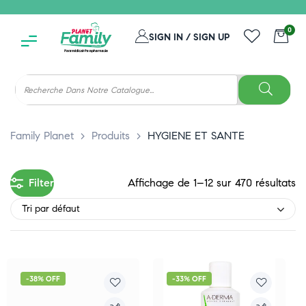
0
SIGN IN / SIGN UP
Family Planet
>
Produits
>
HYGIENE ET SANTE
Filter
Affichage de 1–12 sur 470 résultats
Tri par défaut
-38% OFF
-33% OFF