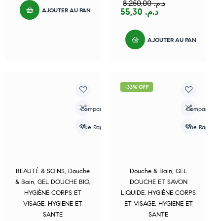
8.250,00
د.م.
AJOUTER AU PANIER
55,30
د.م.
AJOUTER AU PANIER
-33% OFF
Compare
Compare
Vue Rapide
Vue Rapide
BEAUTÉ & SOINS
,
Douche
Douche & Bain
,
GEL
& Bain
,
GEL DOUCHE BIO
,
DOUCHE ET SAVON
HYGIÈNE CORPS ET
LIQUIDE
,
HYGIÈNE CORPS
VISAGE
,
HYGIENE ET
ET VISAGE
,
HYGIENE ET
SANTE
SANTE