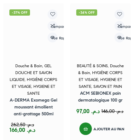
-37% OFF
-34% OFF
Compare
Compare
Vue Rapide
Vue Rapide
Douche & Bain
,
GEL
BEAUTÉ & SOINS
,
Douche
DOUCHE ET SAVON
& Bain
,
HYGIÈNE CORPS
LIQUIDE
,
HYGIÈNE CORPS
ET VISAGE
,
HYGIENE ET
ET VISAGE
,
HYGIENE ET
SANTE
,
SAVON ET PAIN
ACM SEBIONEX pain
SANTE
A-DERMA Exomega Gel
dermatologique 100 gr
moussant émollient
97,00
د.م.
146,00
د.م.
anti-grattage 500ml
262,50
د.م.
AJOUTER AU PANIER
166,00
د.م.