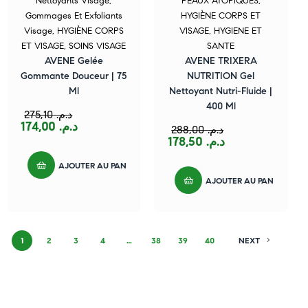
Nettoyants Visage
,
PEAUX ATOPIQUES
,
Gommages Et Exfoliants
HYGIÈNE CORPS ET
Visage
,
HYGIÈNE CORPS
VISAGE
,
HYGIENE ET
ET VISAGE
,
SOINS VISAGE
SANTE
AVENE Gelée
AVENE TRIXERA
Gommante Douceur | 75
NUTRITION Gel
Ml
Nettoyant Nutri-Fluide |
400 Ml
275,10
د.م.
174,00
د.م.
288,00
د.م.
178,50
د.م.
AJOUTER AU PANIER
AJOUTER AU PANIER
1
2
3
4
…
38
39
40
NEXT