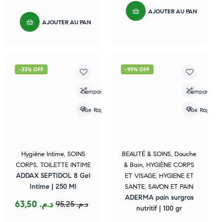
AJOUTER AU PANIER
AJOUTER AU PANIER
-33% OFF
-99% OFF
Compare
Compare
Vue Rapide
Vue Rapide
Hygiène Intime
,
SOINS
BEAUTÉ & SOINS
,
Douche
CORPS
,
TOILETTE INTIME
& Bain
,
HYGIÈNE CORPS
ADDAX SEPTIDOL 8 Gel
ET VISAGE
,
HYGIENE ET
Intime | 250 Ml
SANTE
,
SAVON ET PAIN
ADERMA pain surgras
63,50
د.م.
95,25
د.م.
nutritif | 100 gr