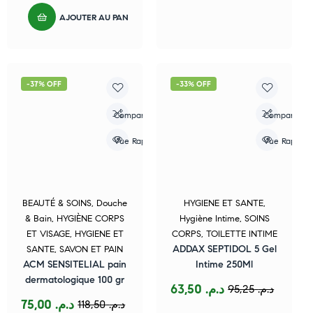
AJOUTER AU PANIER
-37% OFF
-33% OFF
Compare
Compare
Vue Rapide
Vue Rapide
BEAUTÉ & SOINS
,
Douche
HYGIENE ET SANTE
,
& Bain
,
HYGIÈNE CORPS
Hygiène Intime
,
SOINS
ET VISAGE
,
HYGIENE ET
CORPS
,
TOILETTE INTIME
ADDAX SEPTIDOL 5 Gel
SANTE
,
SAVON ET PAIN
ACM SENSITELIAL pain
Intime 250Ml
dermatologique 100 gr
63,50
د.م.
95,25
د.م.
75,00
د.م.
118,50
د.م.