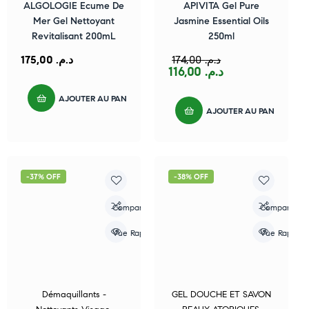
ALGOLOGIE Ecume De
APIVITA Gel Pure
Mer Gel Nettoyant
Jasmine Essential Oils
Revitalisant 200mL
250ml
175,00
د.م.
174,00
د.م.
116,00
د.م.
AJOUTER AU PANIER
AJOUTER AU PANIER
-37% OFF
-38% OFF
Compare
Compare
Vue Rapide
Vue Rapide
Démaquillants -
GEL DOUCHE ET SAVON