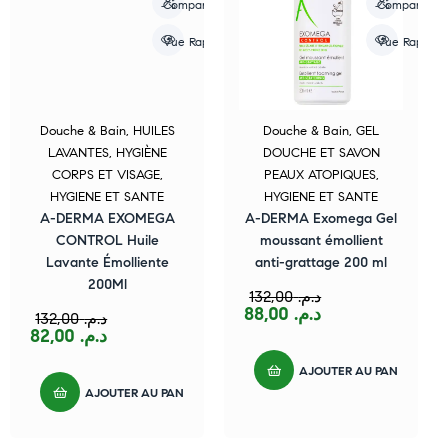
Compare
Compare
Vue Rapide
Vue Rapide
Douche & Bain
,
HUILES
Douche & Bain
,
GEL
LAVANTES
,
HYGIÈNE
DOUCHE ET SAVON
CORPS ET VISAGE
,
PEAUX ATOPIQUES
,
HYGIENE ET SANTE
HYGIENE ET SANTE
A-DERMA EXOMEGA
A-DERMA Exomega Gel
CONTROL Huile
moussant émollient
Lavante Émolliente
anti-grattage 200 ml
200Ml
132,00
د.م.
88,00
د.م.
132,00
د.م.
82,00
د.م.
AJOUTER AU PANIER
AJOUTER AU PANIER