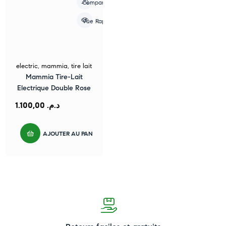
Compare
Vue Rapide
electric
,
mammia
,
tire lait
Mammia Tire-Lait
Electrique Double Rose
1.100,00
د.م.
AJOUTER AU PANIER