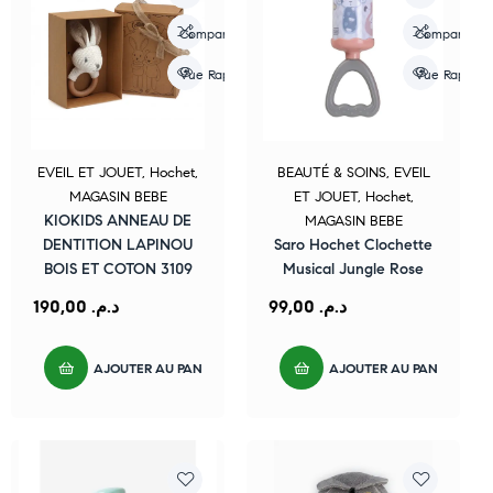
Compare
Compare
Vue Rapide
Vue Rapide
EVEIL ET JOUET
,
Hochet
,
BEAUTÉ & SOINS
,
EVEIL
MAGASIN BEBE
ET JOUET
,
Hochet
,
KIOKIDS ANNEAU DE
MAGASIN BEBE
DENTITION LAPINOU
Saro Hochet Clochette
BOIS ET COTON 3109
Musical Jungle Rose
190,00
د.م.
99,00
د.م.
AJOUTER AU PANIER
AJOUTER AU PANIER