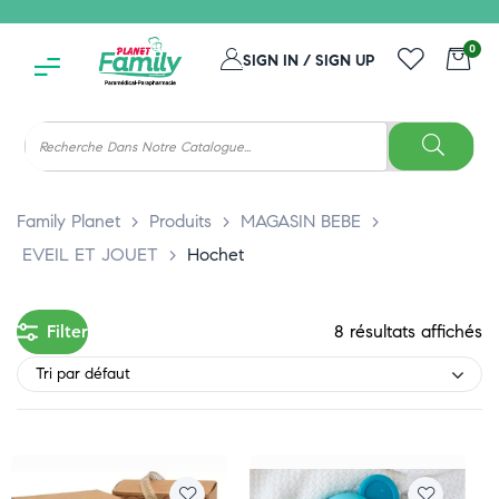
0
SIGN IN / SIGN UP
Family Planet
>
Produits
>
MAGASIN BEBE
>
EVEIL ET JOUET
>
Hochet
Filter
8 résultats affichés
Tri par défaut