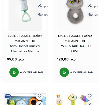
Compare
Compare
Vue Rapide
Vue Rapide
EVEIL ET JOUET
,
Hochet
,
EVEIL ET JOUET
,
Hochet
,
MAGASIN BEBE
MAGASIN BEBE
Saro Hochet musical
TWISTSHAKE RATTLE
Clochettes Menthe
OWL
99,00
د.م.
120,00
د.م.
AJOUTER AU PANIER
AJOUTER AU PANIER