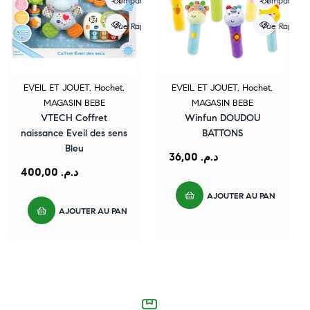
Compare
Compare
Vue Rapide
Vue Rapide
EVEIL ET JOUET
,
Hochet
,
EVEIL ET JOUET
,
Hochet
,
MAGASIN BEBE
MAGASIN BEBE
VTECH Coffret
Winfun DOUDOU
naissance Eveil des sens
BATTONS
Bleu
36,00
د.م.
400,00
د.م.
AJOUTER AU PANIER
AJOUTER AU PANIER