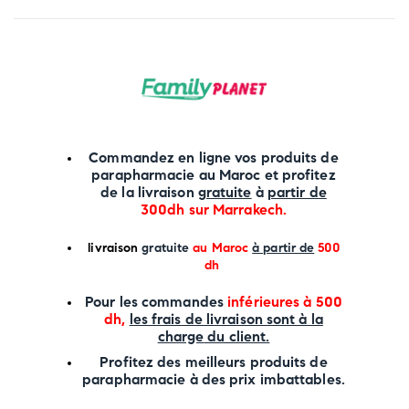
Commandez en ligne vos produits de
parapharmacie au Maroc et profitez
de la livraison
gratuite
à
partir de
300dh sur
Marrakech
.
li
vraison
gratuite
au Maroc
à partir de
500
dh
P
our les commandes
inférieures à 500
dh,
les frais de livraison sont à la
charge
du client.
Profitez des meilleurs produits de
parapharmacie à des prix imbattables.