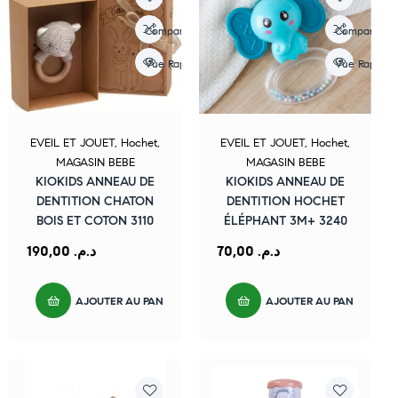
Compare
Compare
Vue Rapide
Vue Rapide
EVEIL ET JOUET
,
Hochet
,
EVEIL ET JOUET
,
Hochet
,
MAGASIN BEBE
MAGASIN BEBE
KIOKIDS ANNEAU DE
KIOKIDS ANNEAU DE
DENTITION CHATON
DENTITION HOCHET
BOIS ET COTON 3110
ÉLÉPHANT 3M+ 3240
190,00
د.م.
70,00
د.م.
AJOUTER AU PANIER
AJOUTER AU PANIER