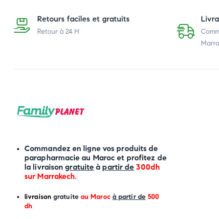
Retours faciles et gratuits
Livr
Retour à 24 H
Comma
Marra
Commandez en ligne vos produits de
parapharmacie au Maroc et profitez de
la livraison
gratuite
à
partir de
300dh
sur
Marrakech
.
li
vraison
gratuite
au Maroc
à partir de
500
dh