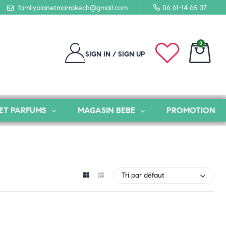
familyplanetmarrakech@gmail.com
06 61-14 65 07
0
SIGN IN / SIGN UP
ET PARFUMS
MAGASIN BEBE
PROMOTION
Tri par défaut