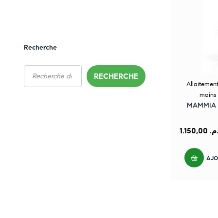
Recherche
RECHERCHE
Allaitemen
mains 
MAMMIA Ti
1.150,00
.م
AJO