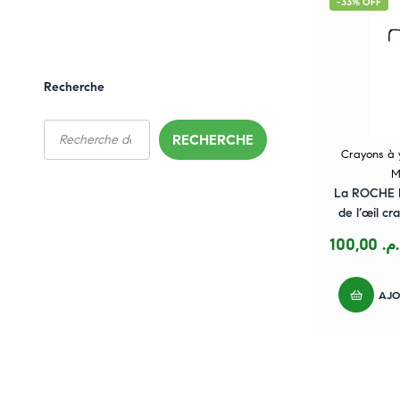
-33% OFF
Recherche
RECHERCHE
Crayons à 
M
La ROCHE P
de l’œil cr
100,00
.م
AJO