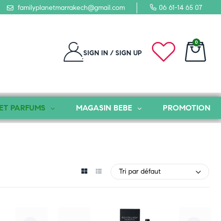
familyplanetmarrakech@gmail.com
06 61-14 65 07
0
SIGN IN / SIGN UP
ET PARFUMS
MAGASIN BEBE
PROMOTION
Tri par défaut