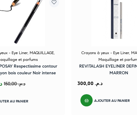
yeux - Eye Liner
,
MAQUILLAGE
,
Crayons à yeux - Eye Liner
,
MA
aquillage et parfums
Maquillage et parfu
OSAY Respectissime contour
REVITALASH EYELINER DEFI
ayon bois couleur Noir intense
MARRON
د.
300,00
د.م.
150,00
د.م.
AJOUTER AU PANIER
UTER AU PANIER