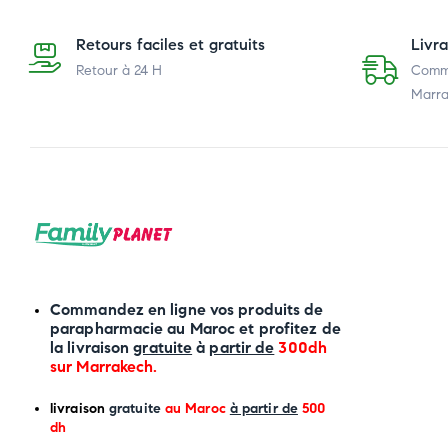
Retours faciles et gratuits
Livr
Retour à 24 H
Comma
Marra
Commandez en ligne vos produits de
parapharmacie au Maroc et profitez de
la livraison
gratuite
à
partir de
300dh
sur
Marrakech
.
li
vraison
gratuite
au Maroc
à partir de
500
dh