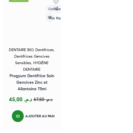
Compare
Vue Rapide
DENTAIRE BIO
,
Dentifrices
,
Dentifrices Gencives
Sensibles
,
HYGIÈNE
DENTAIRE
Progyum Dentifrice Soin
Gencives Zinc et
Allantoine 75ml
45,00
د.م.
67,50
د.م.
AJOUTER AU PANIER