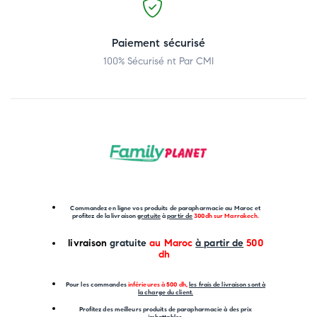
Paiement sécurisé
100% Sécurisé nt Par CMI
Commandez en ligne vos produits de parapharmacie au Maroc et
profitez de la livraison
gratuite
à
partir de
300dh sur
Marrakech
.
li
vraison
gratuite
au Maroc
à partir de
500
dh
P
our les commandes
inférieures à 500 dh,
les frais de livraison sont à
la charge
du client.
Profitez des meilleurs produits de parapharmacie à des prix
imbattables.