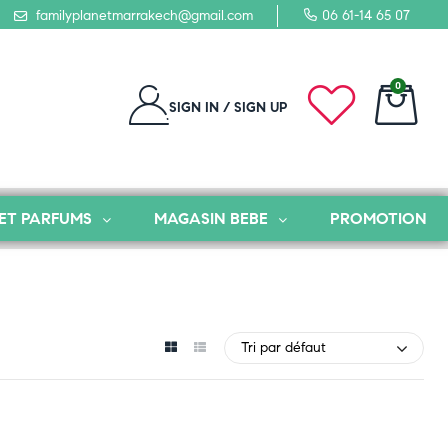
familyplanetmarrakech@gmail.com
06 61-14 65 07
0
SIGN IN / SIGN UP
ET PARFUMS
MAGASIN BEBE
PROMOTION
Tri par défaut