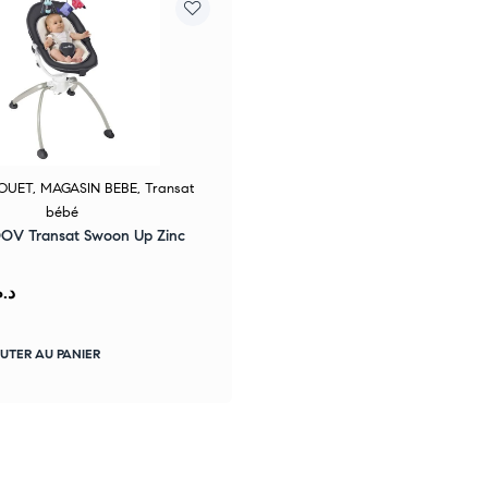
JOUET
,
MAGASIN BEBE
,
Transat
bébé
V Transat Swoon Up Zinc
د..
UTER AU PANIER