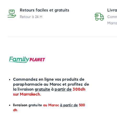
Retours faciles et gratuits
Livr
Retour à 24 H
Comma
Marra
Commandez en ligne vos produits de
parapharmacie au Maroc et profitez de
la livraison
gratuite
à
partir de
300dh
sur
Marrakech
.
li
vraison
gratuite
au Maroc
à partir de
500
dh