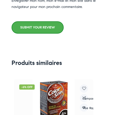
Enregistrer mon nom, mon e-mail et mon site dans le
navigateur pour mon prochain commentaire.
SUBMIT YOUR REVIEW
Produits similaires
-6% OFF
-
re
Compare
apide
Vue Rapide