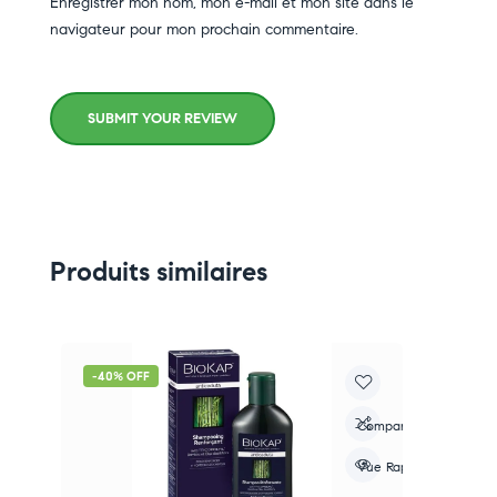
Enregistrer mon nom, mon e-mail et mon site dans le
navigateur pour mon prochain commentaire.
SUBMIT YOUR REVIEW
Produits similaires
-40% OFF
re
Compare
apide
Vue Rapide