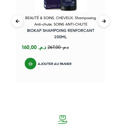
BEAUTÉ & SOINS
,
CHEVEUX
,
Shampooing
Anti-chute
,
SOINS ANTI-CHUTE
BIOKAP SHAMPOING RENFORCANT
200ML
160,00
د.م.
267,00
د.م.
AJOUTER AU PANIER