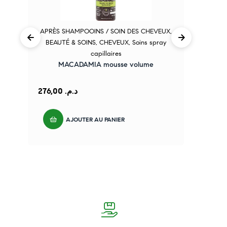
APRÈS SHAMPOOINS / SOIN DES CHEVEUX
,
BEAUTÉ & SOINS
,
CHEVEUX
,
Soins spray
Lu
capillaires
MACADAMIA mousse volume
276,00
د.م.
AJOUTER AU PANIER