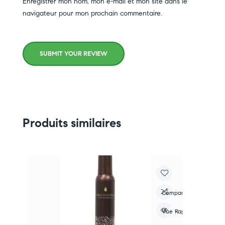
Enregistrer mon nom, mon e-mail et mon site dans le
navigateur pour mon prochain commentaire.
SUBMIT YOUR REVIEW
Produits similaires
-
re
Compare
apide
Vue Rapide