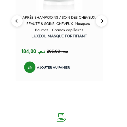
APRÈS SHAMPOOINS / SOIN DES CHEVEUX
,
BEAUTÉ & SOINS
,
CHEVEUX
,
Masques -
U
Baumes - Crèmes capillaires
LUXEOL MASQUE FORTIFIANT
184,00
د.م.
205,00
د.م.
AJOUTER AU PANIER