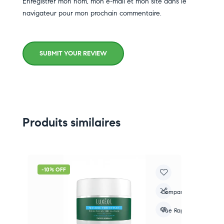
Enregistrer mon nom, mon e-mail et mon site dans le
navigateur pour mon prochain commentaire.
SUBMIT YOUR REVIEW
Produits similaires
-10% OFF
-
re
Compare
apide
Vue Rapide