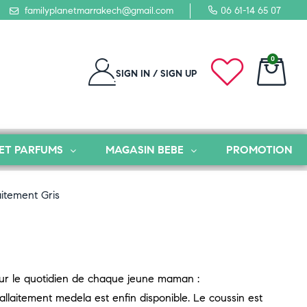
familyplanetmarrakech@gmail.com
06 61-14 65 07
0
SIGN IN / SIGN UP
ET PARFUMS
MAGASIN BEBE
PROMOTION
itement Gris
ur le quotidien de chaque jeune maman :
allaitement medela est enfin disponible. Le coussin est