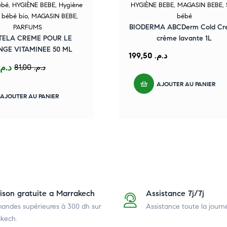
ébé
,
HYGIÈNE BEBE
,
Hygiène
HYGIÈNE BEBE
,
MAGASIN BEBE
,
s bébé bio
,
MAGASIN BEBE
,
bébé
BIODERMA ABCDerm Cold Cr
PARFUMS
TELA CREME POUR LE
crème lavante 1L
GE VITAMINEE 50 ML
199,50
د.م.
د.م.
81,00
د.م.
AJOUTER AU PANIER
AJOUTER AU PANIER
aison gratuite a Marrakech
Assistance 7j/7j
ndes supérieures à 300 dh
sur
Assistance toute la journ
kech.