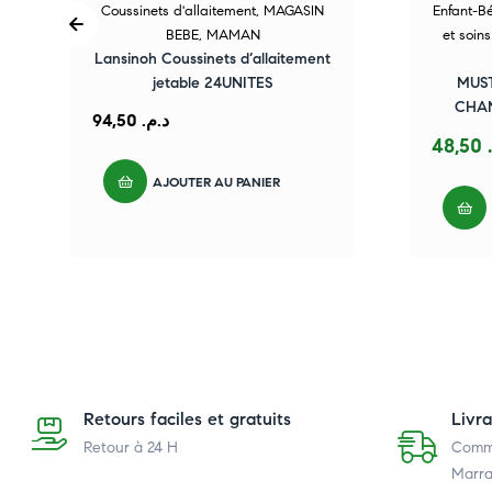
Coussinets d'allaitement
,
MAGASIN
Enfant-B
BEBE
,
MAMAN
et soin
Lansinoh Coussinets d’allaitement
jetable 24UNITES
MUS
CHAN
94,50
د.م.
48,50
AJOUTER AU PANIER
Retours faciles et gratuits
Livr
Retour à 24 H
Comma
Marra