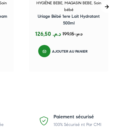
Soin
HYGIÈNE BEBE
,
MAGASIN BEBE
,
Soin
HY
bébé
eam
Uriage Bébé 1ere Lait Hydratant
500ml
126,50
د.م.
199,15
د.م.
AJOUTER AU PANIER
Paiement sécurisé
ée
100% Sécurisé nt Par CMI