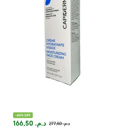
-40% OFF
166,50
د.م.
277,50
د.م.