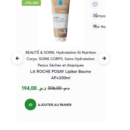
-37% OFF
-
re
Compare
apide
Vue Rapide
BEAUTÉ & SOINS
,
Hydratation Et Nutrition
Corps
,
SOINS CORPS
,
Soins Hydratation
Peaux Sèches et Atopiques
LA ROCHE POSAY Lipikar Baume
AP+200ml
194,00
د.م.
306,00
د.م.
AJOUTER AU PANIER