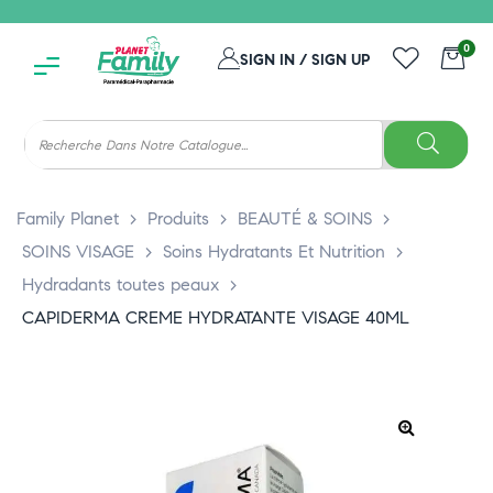
0
SIGN IN / SIGN UP
Family Planet
>
Produits
>
BEAUTÉ & SOINS
>
SOINS VISAGE
>
Soins Hydratants Et Nutrition
>
Hydradants toutes peaux
>
CAPIDERMA CREME HYDRATANTE VISAGE 40ML