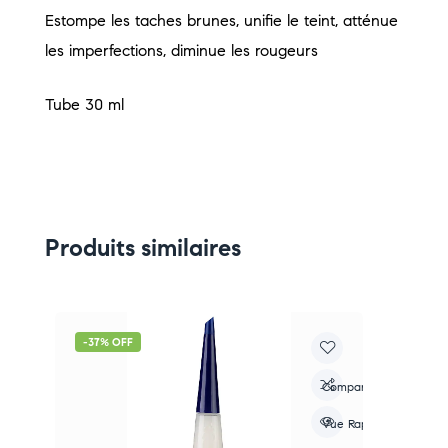
Estompe les taches brunes, unifie le teint, atténue
les imperfections, diminue les rougeurs
Tube 30 ml
Produits similaires
-37% OFF
-
re
Compare
apide
Vue Rapide