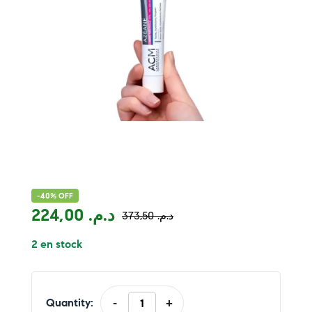
-40% OFF
224,00
د.م.
373,50
د.م.
2 en stock
Quantity:
-
+