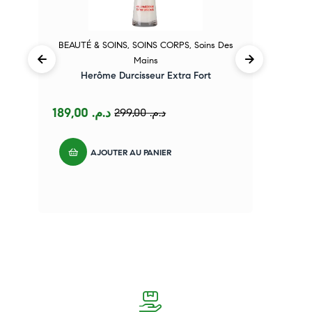
BEAUTÉ & SOINS
,
SOINS CORPS
,
Soins Des
B
Mains
Herôme Durcisseur Extra Fort
H
189,00
د.م.
299,00
د.م.
AJOUTER AU PANIER