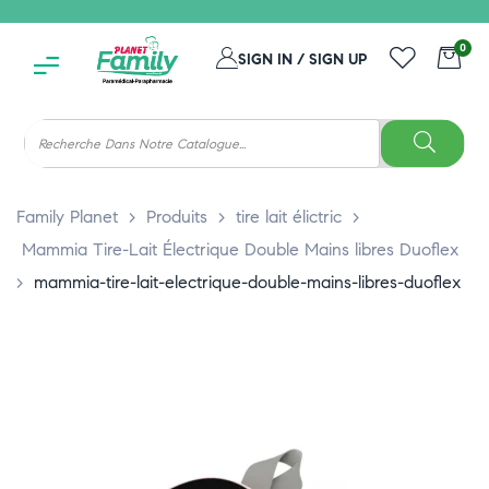
0
SIGN IN / SIGN UP
Family Planet
>
Produits
>
tire lait élictric
>
Mammia Tire-Lait Électrique Double Mains libres Duoflex
>
mammia-tire-lait-electrique-double-mains-libres-duoflex