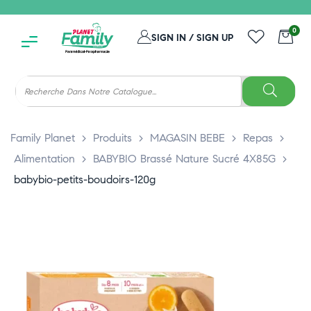
0
SIGN IN / SIGN UP
Family Planet
>
Produits
>
MAGASIN BEBE
>
Repas
>
Alimentation
>
BABYBIO Brassé Nature Sucré 4X85G
>
babybio-petits-boudoirs-120g