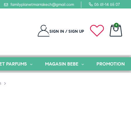
familyplanetmarrakech@gmail.com
06 61-14 65 07
0
SIGN IN / SIGN UP
ET PARFUMS
MAGASIN BEBE
PROMOTION
m
>