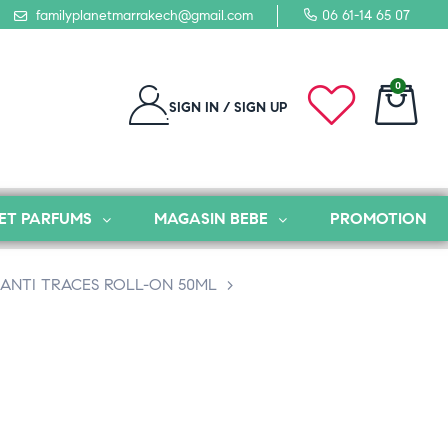
familyplanetmarrakech@gmail.com
06 61-14 65 07
0
SIGN IN / SIGN UP
ET PARFUMS
MAGASIN BEBE
PROMOTION
E ANTI TRACES ROLL-ON 50ML
>