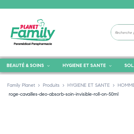
BEAUTÉ & SOINS
HYGIENE ET SANTE
SOL
Family Planet
>
Produits
>
HYGIENE ET SANTE
>
HOMM
roge-cavailles-deo-absorb-soin-invisible-roll-on-50ml