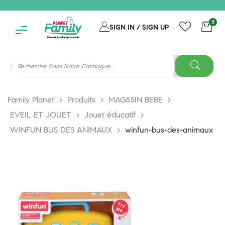
0
SIGN IN / SIGN UP
Family Planet
>
Produits
>
MAGASIN BEBE
>
EVEIL ET JOUET
>
Jouet éducatif
>
WINFUN BUS DES ANIMAUX
>
winfun-bus-des-animaux