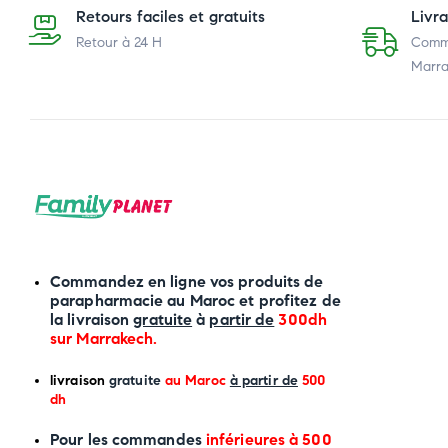
Retours faciles et gratuits
Livr
Retour à 24 H
Comma
Marra
Commandez en ligne vos produits de
parapharmacie au Maroc et profitez de
la livraison
gratuite
à
partir de
300dh
sur
Marrakech
.
li
vraison
gratuite
au Maroc
à partir de
500
dh
P
our les commandes
inférieures à 500