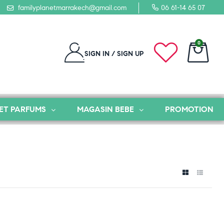
familyplanetmarrakech@gmail.com
06 61-14 65 07
0
SIGN IN / SIGN UP
ET PARFUMS
MAGASIN BEBE
PROMOTION