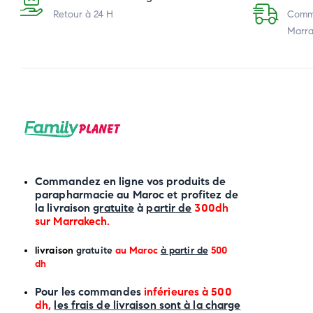
Retour à 24 H
Comma
Marra
Commandez en ligne vos produits de
parapharmacie au Maroc et profitez de
la livraison
gratuite
à
partir de
300dh
sur
Marrakech
.
li
vraison
gratuite
au Maroc
à partir de
500
dh
P
our les commandes
inférieures à 500
dh,
les frais de livraison sont à la charge