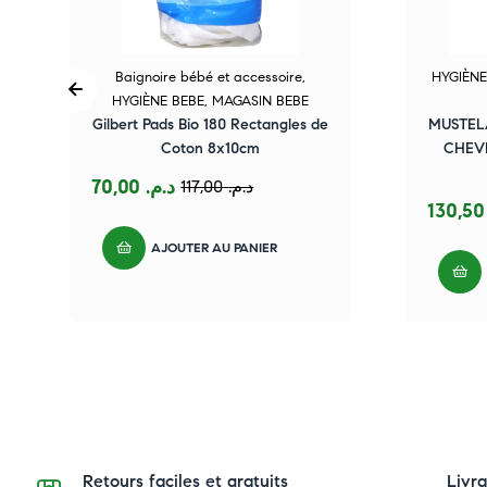
Baignoire bébé et accessoire
,
HYGIÈNE
HYGIÈNE BEBE
,
MAGASIN BEBE
Gilbert Pads Bio 180 Rectangles de
MUSTEL
Coton 8x10cm
CHEV
70,00
د.م.
117,00
د.م.
13
AJOUTER AU PANIER
Retours faciles et gratuits
Livr