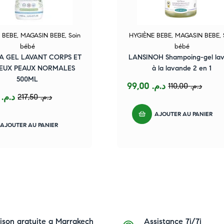
 BEBE
,
MAGASIN BEBE
,
Soin
HYGIÈNE BEBE
,
MAGASIN BEBE
,
bébé
bébé
A GEL LAVANT CORPS ET
LANSINOH Shampoing-gel lav
EUX PEAUX NORMALES
à la lavande 2 en 1
500ML
99,00
د.م.
110,00
د.م.
0,50
د.م.
217,50
د.م.
AJOUTER AU PANIER
AJOUTER AU PANIER
aison gratuite a Marrakech
Assistance 7j/7j