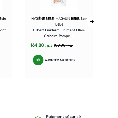
Soin
HYGIÈNE BEBE
,
MAGASIN BEBE
,
Soin
HY
bébé
ant
Gilbert Liniderm Liniment Oléo-
Calcaire Pompe 1L
164,00
د.م.
180,00
د.م.
AJOUTER AU PANIER
Paiement sécurisé