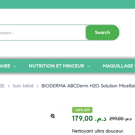
Search
AIRE
NUTRITION ET MINCEUR
MAQUILLAGE 
BE
>
Soin bébé
>
BIODERMA ABCDerm H2O Solution Micellair
-40% OFF
179,00
د.م.
299,00
د.م.
Nettoyant ultra douceur.