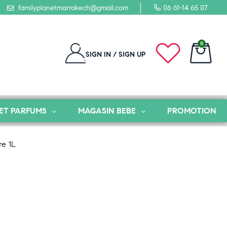
familyplanetmarrakech@gmail.com
06 61-14 65 07
0
SIGN IN / SIGN UP
ET PARFUMS
MAGASIN BEBE
PROMOTION
e 1L