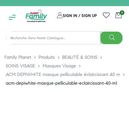
0
SIGN IN / SIGN UP
Family Planet
>
Produits
>
BEAUTÉ & SOINS
>
SOINS VISAGE
>
Masques Visage
>
ACM DEPIWHITE masque pelliculable éclaircissant 40 m
>
acm-depiwhite-masque-pelliculable-eclaircissant-40-ml