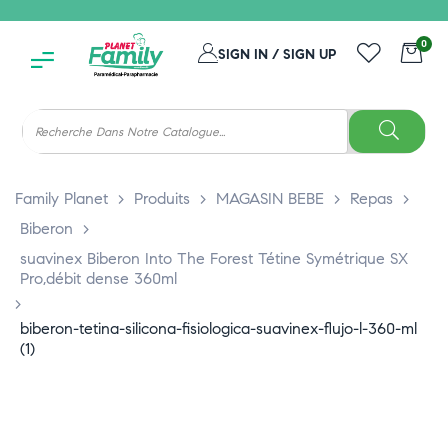
0
SIGN IN / SIGN UP
Family Planet
>
Produits
>
MAGASIN BEBE
>
Repas
>
Biberon
>
suavinex Biberon Into The Forest Tétine Symétrique SX
Pro,débit dense 360ml
>
biberon-tetina-silicona-fisiologica-suavinex-flujo-l-360-ml
(1)