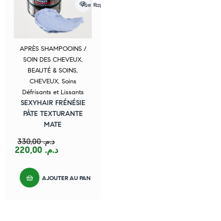
Vue Rapide
APRÈS SHAMPOOINS /
SOIN DES CHEVEUX
,
BEAUTÉ & SOINS
,
CHEVEUX
,
Soins
Défrisants et Lissants
SEXYHAIR FRÉNÉSIE
PÂTE TEXTURANTE
MATE
330,00
د.م.
220,00
د.م.
AJOUTER AU PANIER