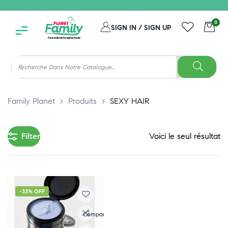
0
SIGN IN / SIGN UP
Family Planet
>
Produits
>
SEXY HAIR
Filter
Voici le seul résultat
-33% OFF
Compare