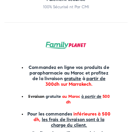
100% Sécurisé nt Par CMI
Commandez en ligne vos produits de
parapharmacie au Maroc et profitez
de la livraison
gratuite
à
partir de
300dh sur
Marrakech
.
li
vraison
gratuite
au Maroc
à partir de
500
dh
P
our les commandes
inférieures à 500
dh,
les frais de livraison sont à la
charge
du client.