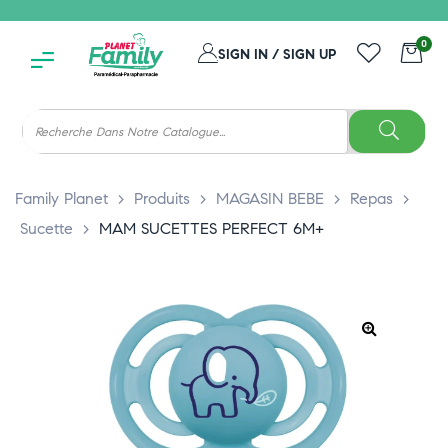
0
SIGN IN / SIGN UP
Family Planet
>
Produits
>
MAGASIN BEBE
>
Repas
>
Sucette
>
MAM SUCETTES PERFECT 6M+