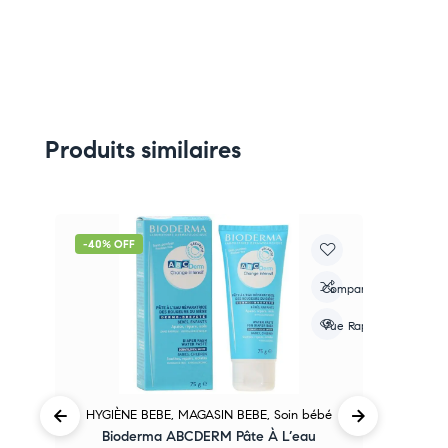
Produits similaires
-40% OFF
-
re
Compare
apide
Vue Rapide
HYGIÈNE BEBE
,
MAGASIN BEBE
,
Soin bébé
Ba
Bioderma ABCDERM Pâte À L’eau