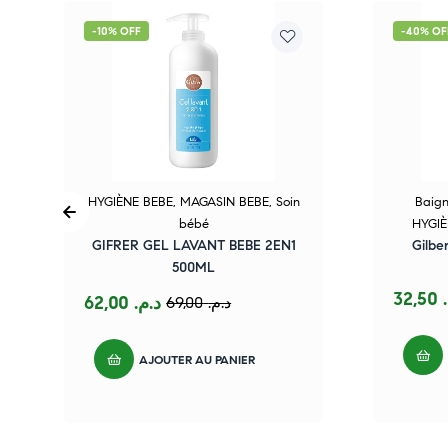
-10% OFF
-40% OF
HYGIÈNE BEBE
,
MAGASIN BEBE
,
Soin
Baign
bébé
HYGIÈ
GIFRER GEL LAVANT BEBE 2EN1
Gilbe
500ML
32,50
62,00
د.م.
69,00
د.م.
AJOUTER AU PANIER