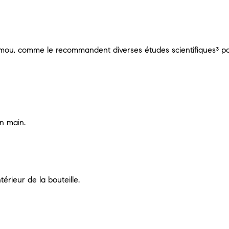
lais mou, comme le recommandent diverses études scientifiques³ p
en main.
ntérieur de la bouteille.