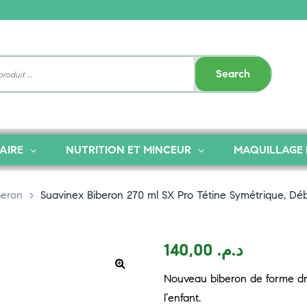
Search
AIRE
NUTRITION ET MINCEUR
MAQUILLAGE 
beron
>
Suavinex Biberon 270 ml SX Pro Tétine Symétrique, Dé
140,00
د.م.
Nouveau biberon de forme dro
l’enfant.