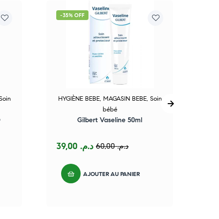
-35% OFF
-4
Soin
HYGIÈNE BEBE
,
MAGASIN BEBE
,
Soin
bébé
O
Gilbert Vaseline 50ml
Gil
39,00
د.م.
60,00
د.م.
AJOUTER AU PANIER