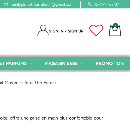
familyplanetmarrakech@gmail.com
06 61-14 65 07
0
SIGN IN / SIGN UP
ET PARFUMS
MAGASIN BEBE
PROMOTION
bit Moyen – Into The Forest
ite, offre une prise en main plus confortable pour