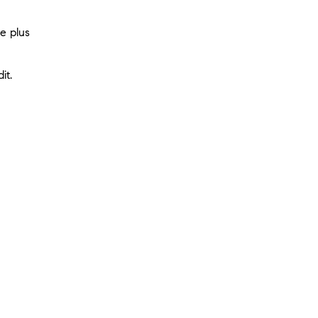
le plus
it.