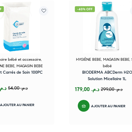
F
-40% OFF
oire bébé et accessoire
,
HYGIÈNE BEBE
,
MAGASIN BEBE
,
NE BEBE
,
MAGASIN BEBE
bébé
rt Carrés de Soin 100PC
BIODERMA ABCDerm H2
Solution Micellaire 1L
د.م.
54,00
د.م.
179,00
د.م.
299,00
د.م.
AJOUTER AU PANIER
AJOUTER AU PANIER