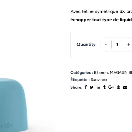
Avec tétine symétrique SX p
échapper tout type de liquide
Quantity:
-
+
Catégories :
Biberon
,
MAGASIN B
Étiquette :
Suavinex
Share: