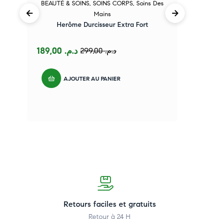
BEAUTÉ & SOINS
,
SOINS CORPS
,
Soins Des
B
Mains
Herôme Durcisseur Extra Fort
H
189,00
د.م.
299,00
د.م.
AJOUTER AU PANIER
Retours faciles et gratuits
Retour à 24 H