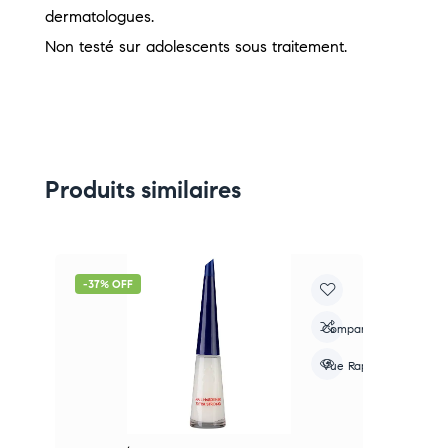
dermatologues.
Non testé sur adolescents sous traitement.
Produits similaires
-37% OFF
-
re
Compare
apide
Vue Rapide