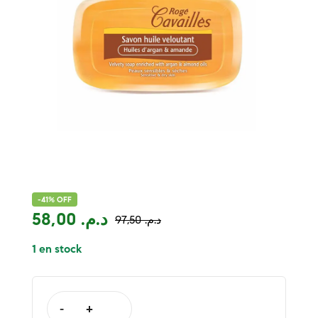
-41% OFF
58,00
د.م.
97,50
د.م.
1 en stock
-
+