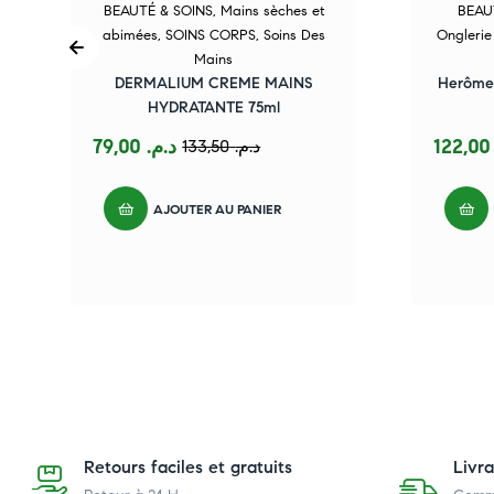
BEAUTÉ & SOINS
,
Mains sèches et
BEAU
abimées
,
SOINS CORPS
,
Soins Des
Onglerie
Mains
DERMALIUM CREME MAINS
Herôme 
HYDRATANTE 75ml
79,00
د.م.
122
133,50
د.م.
AJOUTER AU PANIER
Retours faciles et gratuits
Livr