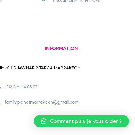
ée
100% Sécurisé nt Par CMI
INFORMATION
illa n° 115 JAWHAR 2 TARGA MARRAKECH
+212 6 61-14 65 07
familyplanetmarrakech@gmail.com
Comment puis-je vous aider ?