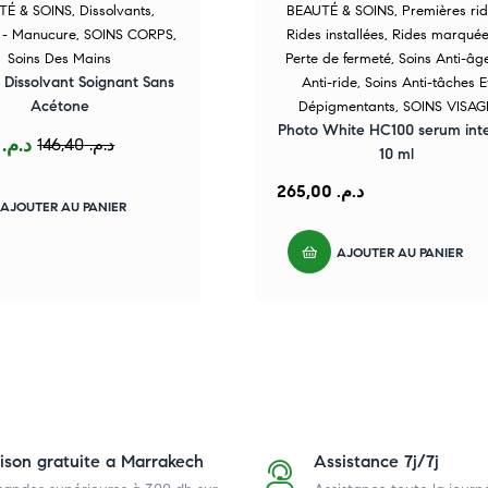
TÉ & SOINS
,
Dissolvants
,
BEAUTÉ & SOINS
,
Premières ri
 - Manucure
,
SOINS CORPS
,
Rides installées
,
Rides marquée
Soins Des Mains
Perte de fermeté
,
Soins Anti-âge
Dissolvant Soignant Sans
Anti-ride
,
Soins Anti-tâches E
Acétone
Dépigmentants
,
SOINS VISAG
Photo White HC100 serum inte
,00
د.م.
146,40
د.م.
10 ml
265,00
د.م.
AJOUTER AU PANIER
AJOUTER AU PANIER
aison gratuite a Marrakech
Assistance 7j/7j