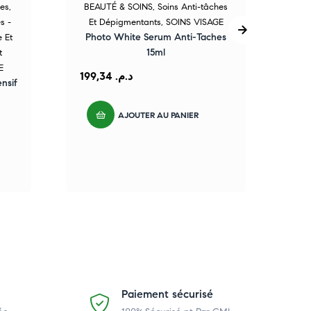
des
,
BEAUTÉ & SOINS
,
Soins Anti-tâches
s -
Et Dépigmentants
,
SOINS VISAGE
Ma
Photo White Serum Anti-Taches
 Et
15ml
HE
t
E
199,34
د.م.
nsif
AJOUTER AU PANIER
Paiement sécurisé