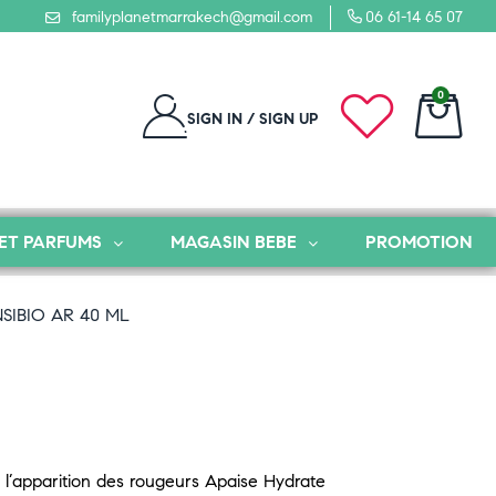
familyplanetmarrakech@gmail.com
06 61-14 65 07
0
SIGN IN / SIGN UP
ET PARFUMS
MAGASIN BEBE
PROMOTION
SIBIO AR 40 ML
nt l’apparition des rougeurs Apaise Hydrate