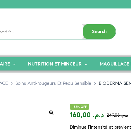
Search
AIRE
NUTRITION ET MINCEUR
MAQUILLAGE 
SAGE
>
Soins Anti-rougeurs Et Peau Sensible
>
BIODERMA SEN
-36% OFF
160,00
د.م.
249,06
د.م.
Diminue l’intensité et prévie