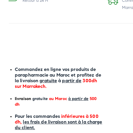
Retour à 24 H
Comma
Marra
Commandez en ligne vos produits de
parapharmacie au Maroc et profitez de
la livraison
gratuite
à
partir de
300dh
sur
Marrakech
.
li
vraison
gratuite
au Maroc
à partir de
500
dh
P
our les commandes
inférieures à 500
dh,
les frais de livraison sont à la charge
du client.