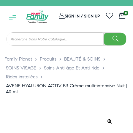
0
SIGN IN / SIGN UP
Family Planet
>
Produits
>
BEAUTÉ & SOINS
>
SOINS VISAGE
>
Soins Anti-âge Et Anti-ride
>
Rides installées
>
AVENE HYALURON ACTIV B3 Crème multi-intensive Nuit |
40 ml