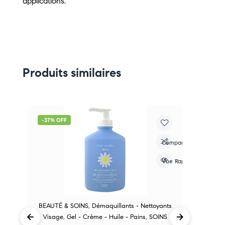
applications.
Produits similaires
-37% OFF
-
re
Compare
apide
Vue Rapide
BEAUTÉ & SOINS
,
Démaquillants - Nettoyants
Visage
,
Gel - Crème - Huile - Pains
,
SOINS