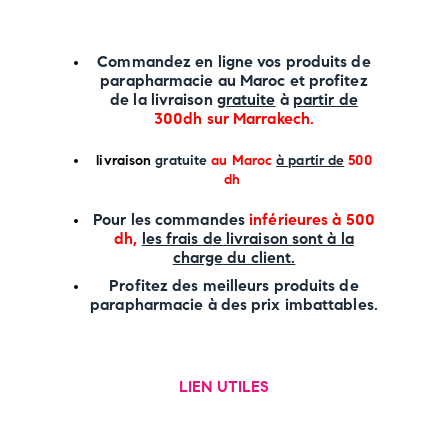
Commandez en ligne vos produits de
parapharmacie au Maroc et profitez
de la livraison
gratuite
à
partir de
300dh sur
Marrakech
.
li
vraison
gratuite
au Maroc
à partir de
500
dh
P
our les commandes
inférieures à 500
dh,
les frais de livraison sont à la
charge
du client.
Profitez des meilleurs produits de
parapharmacie à des prix imbattables.
LIEN UTILES