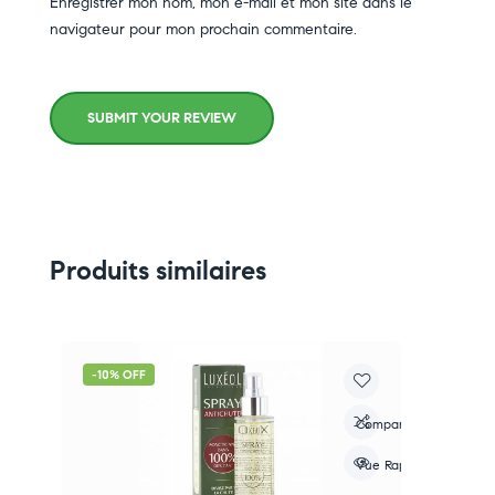
Enregistrer mon nom, mon e-mail et mon site dans le
navigateur pour mon prochain commentaire.
SUBMIT YOUR REVIEW
Produits similaires
-10% OFF
-
re
Compare
apide
Vue Rapide