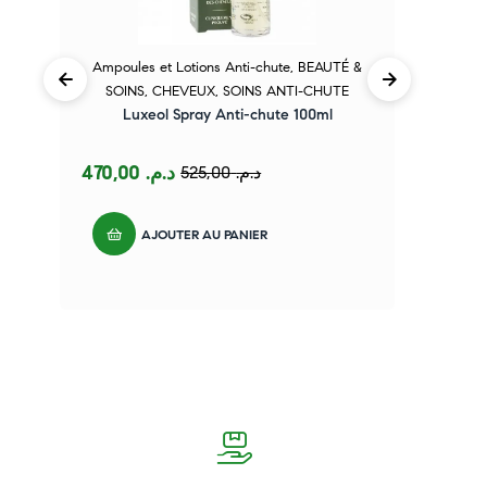
Ampoules et Lotions Anti-chute
,
BEAUTÉ &
A
SOINS
,
CHEVEUX
,
SOINS ANTI-CHUTE
Luxeol Spray Anti-chute 100ml
470,00
د.م.
525,00
د.م.
AJOUTER AU PANIER