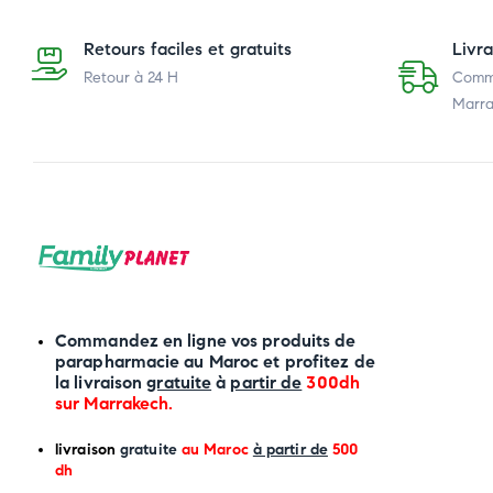
Retours faciles et gratuits
Livr
Retour à 24 H
Comma
Marra
Commandez en ligne vos produits de
parapharmacie au Maroc et profitez de
la livraison
gratuite
à
partir de
300dh
sur
Marrakech
.
li
vraison
gratuite
au Maroc
à partir de
500
dh