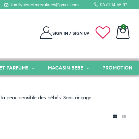
familyplanetmarrakech@gmail.com
06 61-14 65 07
0
SIGN IN / SIGN UP
ET PARFUMS
MAGASIN BEBE
PROMOTION
 la peau sensible des bébés. Sans rinçage