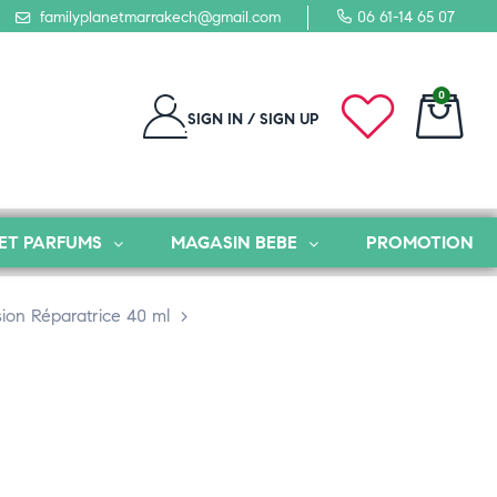
familyplanetmarrakech@gmail.com
06 61-14 65 07
0
SIGN IN / SIGN UP
ET PARFUMS
MAGASIN BEBE
PROMOTION
ion Réparatrice 40 ml
>